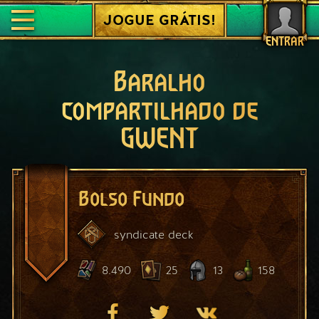
JOGUE GRÁTIS!
ENTRAR
Baralho
compartilhado de
GWENT
Bolso Fundo
syndicate
deck
8.490
25
13
158