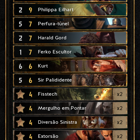
2
9
Philippa Eilhart
5
7
Perfura-túnel
2
7
Harald Gord
1
7
Ferko Escultor
6
6
Kurt
5
6
Sir Palididente
4
x
2
Fisstech
4
x
2
Mergulho em Pontar
4
x
2
Diversão Sinistra
4
x
2
Extorsão