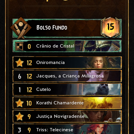
15
Bolso Fundo
0
Crânio de Cristal
12
Oniromancia
6
12
Jacques, a Criança Milagrosa
1
12
Cutelo
10
Korathi Chamardente
9
Justiça Novigradense
3
9
Triss: Telecinese