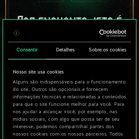
Por enquanto, isto é
apenas um conjunto
de cartas
Consentir
Detalhes
Sobre os cookies
compartilhado.
Nosso site usa cookies
No entanto, dá para
Alguns são indispensáveis para o funcionamento
ser muito mais!
do site. Outros são opcionais e fornecem
informações técnicas e relacionadas a conteúdos
para que o site funcione melhor para você. Para
Dê um nome para este baralho e crie
nos ajudar a alcançar você, por exemplo, nas
mídias sociais, com algo que possa ser de seu
um guia
interesse, podemos compartilhar partes dos
nossos cookies com os nossos parceiros. Todos