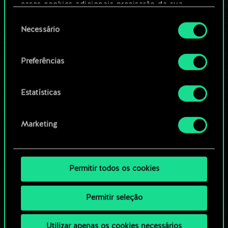
Editar baralho
esses cookies adicionais precisarão da sua
permissão, no entanto.
Seleção
Necessário
OU
de
Você encontrará todos os detalhes sobre o uso
consentimento
de cookies e poderá ajustar as suas preferências
Preferências
Navegue pelos baralhos da
no menu "Configurações" abaixo.
comunidade
Estatísticas
Marketing
Permitir todos os cookies
Permitir seleção
Utilizar apenas os cookies necessários