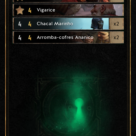
4
Vigarice
4
4
x
2
Chacal Marinho
4
4
x
2
Arromba-cofres Ananico