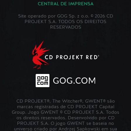
CENTRAL DE IMPRENSA
Site operado por GOG Sp. z o.o. © 2026 CD
PROJEKT S.A. TODOS OS DIREITOS
RESERVADOS
CD PROJEKT®, The Witcher®, GWENT® são
marcas registradas de CD PROJEKT Capital
Group. Jogo GWENT © CD PROJEKT S.A. Todos
os direitos reservados. Desenvolvido por CD
PROJEKT S.A. O jogo GWENT se baseia no
universo criado por Andrzej Sapkowski em sua