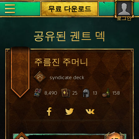
무료 다운로드
로그인
공유된 궨트 덱
주름진 주머니
syndicate
deck
8,490
25
13
158