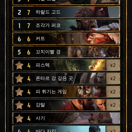
2
7
하랄드 고드
1
7
조각가 퍼코
6
6
커트
5
6
꼬치이빨 경
4
x
2
피스텍
4
x
2
폰타르 강 깊은 곳
4
x
2
피 튀기는 게임
4
x
2
강탈
4
사기
4
4
x
2
바다 자칼