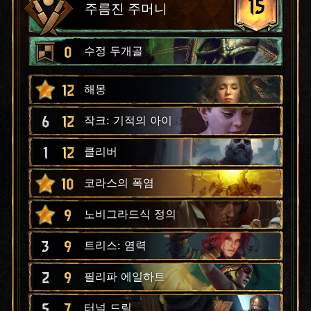
15
주름진 주머니
0
수정 두개골
12
해몽
6
12
작크: 기적의 아이
1
12
클리버
10
코라스의 폭염
9
노비그라드식 정의
3
9
트리스: 염력
2
9
필리파 에일하트
5
7
터널 드릴