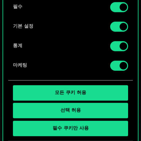
동
커뮤니티 덱 둘러보기
쿠키 사용에 관한 세부 사항이나 관련 설정은 아래의
필수
의
"Settings" 메뉴에서 확인할 수 있습니다.
선
택
기본 설정
통계
마케팅
모든 쿠키 허용
선택 허용
궨트 한 판 어떠신가요?
필수 쿠키만 사용