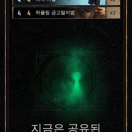
4
4
x
2
하플링 금고털이범
지금은 공유된