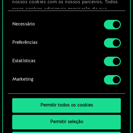
nossos cookies com os nossos parceiros. Todos
esses cookies adicionais precisarão da sua
Editar baralho
permissão, no entanto.
Seleção
Necessário
de
Você encontrará todos os detalhes sobre o uso
OU
consentimento
de cookies e poderá ajustar as suas preferências
Preferências
no menu "Configurações" abaixo.
Navegue pelos baralhos da
comunidade
Estatísticas
Marketing
Permitir todos os cookies
Permitir seleção