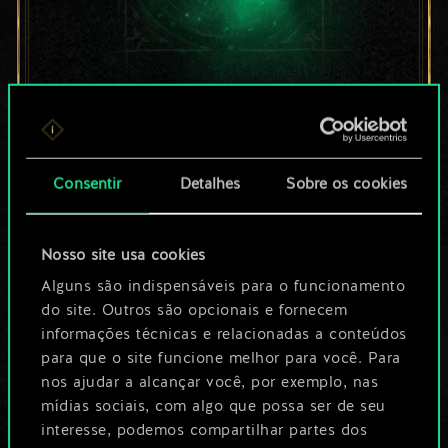
Por enquanto, isto é
apenas um conjunto
Consentir
Detalhes
Sobre os cookies
de cartas
compartilhado.
Nosso site usa cookies
No entanto, dá para
Alguns são indispensáveis para o funcionamento
do site. Outros são opcionais e fornecem
ser muito mais!
informações técnicas e relacionadas a conteúdos
para que o site funcione melhor para você. Para
nos ajudar a alcançar você, por exemplo, nas
Dê um nome para este baralho e crie
mídias sociais, com algo que possa ser de seu
interesse, podemos compartilhar partes dos
um guia