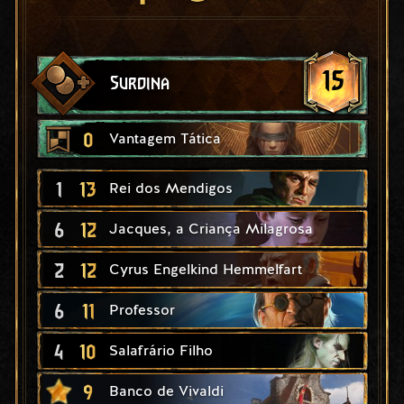
15
Surdina
0
Vantagem Tática
1
13
Rei dos Mendigos
6
12
Jacques, a Criança Milagrosa
2
12
Cyrus Engelkind Hemmelfart
6
11
Professor
4
10
Salafrário Filho
9
Banco de Vivaldi