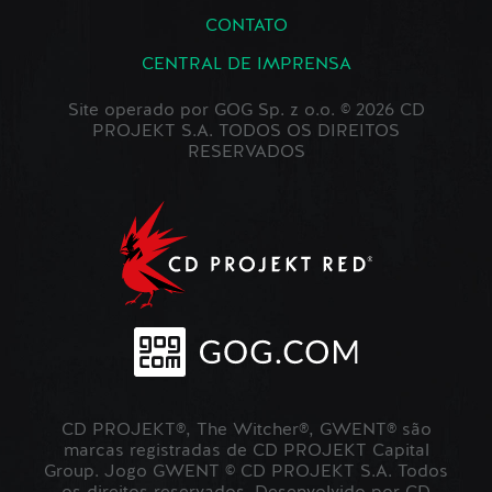
CONTATO
CENTRAL DE IMPRENSA
Site operado por GOG Sp. z o.o. © 2026 CD
PROJEKT S.A. TODOS OS DIREITOS
RESERVADOS
CD PROJEKT®, The Witcher®, GWENT® são
marcas registradas de CD PROJEKT Capital
Group. Jogo GWENT © CD PROJEKT S.A. Todos