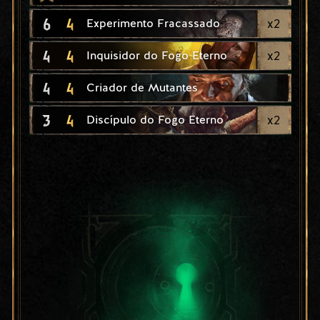
6
4
x
2
Experimento Fracassado
4
4
x
2
Inquisidor do Fogo Eterno
4
4
Criador de Mutantes
3
4
x
2
Discípulo do Fogo Eterno