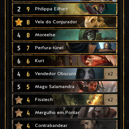
2
9
Philippa Eilhart
8
Vela do Conjurador
4
8
Moreelse
5
7
Perfura-túnel
6
6
Kurt
4
6
x
2
Vendedor Obscuro
5
5
Mago Salamandra
4
x
2
Fisstech
4
Mergulho em Pontar
4
Contrabandear