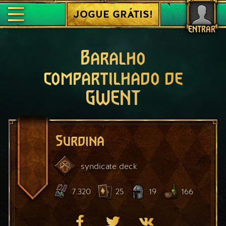
JOGUE GRÁTIS!
ENTRAR
Baralho
compartilhado de
GWENT
Surdina
syndicate
deck
7.320
25
19
166