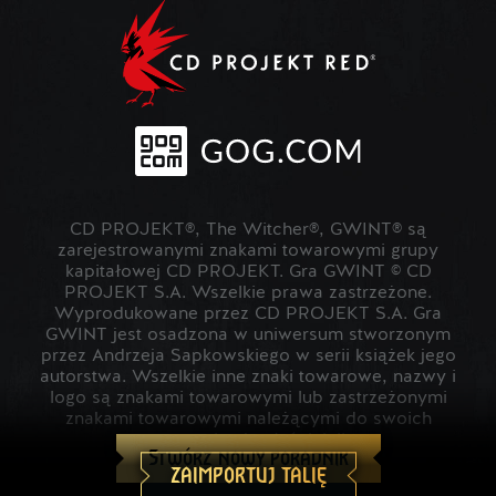
CD PROJEKT®, The Witcher®, GWINT® są
zarejestrowanymi znakami towarowymi grupy
kapitałowej CD PROJEKT. Gra GWINT © CD
PROJEKT S.A. Wszelkie prawa zastrzeżone.
Wyprodukowane przez CD PROJEKT S.A. Gra
GWINT jest osadzona w uniwersum stworzonym
przez Andrzeja Sapkowskiego w serii książek jego
autorstwa. Wszelkie inne znaki towarowe, nazwy i
logo są znakami towarowymi lub zastrzeżonymi
znakami towarowymi należącymi do swoich
prawowitych właścicieli.
Stwórz nowy poradnik
ZAIMPORTUJ TALIĘ