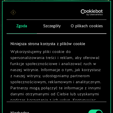
Lubisz grać tą talią?
Zgoda
Szczegóły
O plikach cookies
Pomóż społeczności
odkryć jej
Niniejsza strona korzysta z plików cookie
potencjał!
Wykorzystujemy pliki cookie do
spersonalizowania treści i reklam, aby oferować
funkcje społecznościowe i analizować ruch w
Nazwij talię i opisz swoją strategię
naszej witrynie. Informacje o tym, jak korzystasz
z naszej witryny, udostępniamy partnerom
społecznościowym, reklamowym i analitycznym.
Edytuj talię
Partnerzy mogą połączyć te informacje z innymi
danymi otrzymanymi od Ciebie lub uzyskanymi
LUB
podczas korzystania z ich usług. Kontynuując
korzystanie z naszej witryny, zgadasz się na
Wybór
używanie plików cookie.