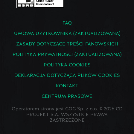
FAQ
UMOWA UŻYTKOWNIKA (ZAKTUALIZOWANA)
ZASADY DOTYCZĄCE TREŚCI FANOWSKICH
POLITYKA PRYWATNOŚCI (ZAKTUALIZOWANA)
POLITYKA COOKIES
DEKLARACJA DOTYCZĄCA PLIKÓW COOKIES
KONTAKT
CENTRUM PRASOWE
Operatorem strony jest GOG Sp. z o.o. © 2026 CD
PROJEKT S.A. WSZYSTKIE PRAWA
ZASTRZEŻONE