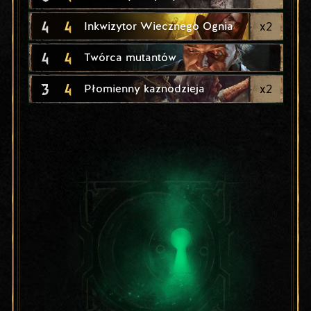
4
4
x
2
Inkwizytor Wiecznego Ognia
4
4
Twórca mutantów
3
4
x
2
Płomienny kaznodzieja