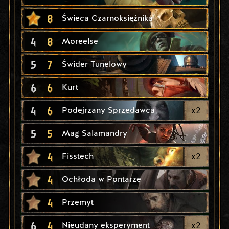
8
Świeca Czarnoksiężnika
4
8
Moreelse
5
7
Świder Tunelowy
6
6
Kurt
4
6
x
2
Podejrzany Sprzedawca
5
5
Mag Salamandry
4
x
2
Fisstech
4
Ochłoda w Pontarze
4
Przemyt
6
4
x
2
Nieudany eksperyment