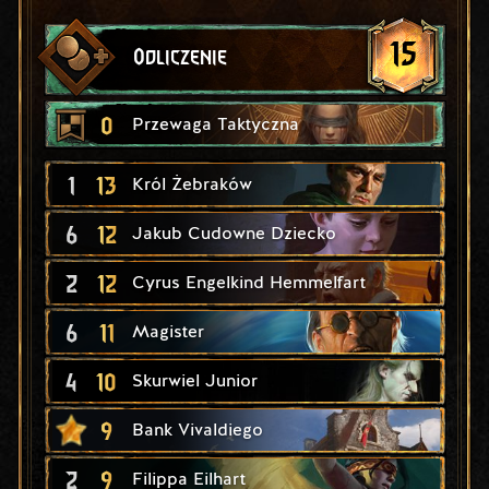
15
Odliczenie
0
Przewaga Taktyczna
1
13
Król Żebraków
6
12
Jakub Cudowne Dziecko
2
12
Cyrus Engelkind Hemmelfart
6
11
Magister
4
10
Skurwiel Junior
9
Bank Vivaldiego
2
9
Filippa Eilhart