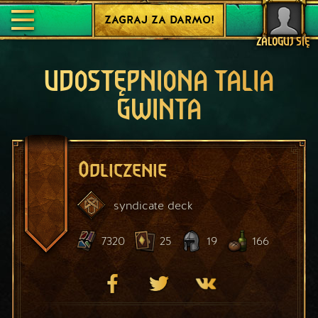
ZAGRAJ ZA DARMO!
ZALOGUJ SIĘ
UDOSTĘPNIONA TALIA
GWINTA
Odliczenie
syndicate
deck
7320
25
19
166