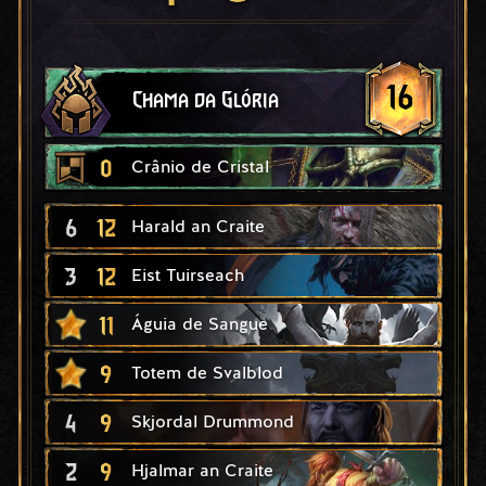
16
Chama da Glória
0
Crânio de Cristal
6
12
Harald an Craite
3
12
Eist Tuirseach
11
Águia de Sangue
9
Totem de Svalblod
4
9
Skjordal Drummond
2
9
Hjalmar an Craite