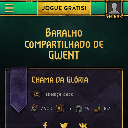
JOGUE GRÁTIS!
ENTRAR
Baralho
compartilhado de
GWENT
Chama da Glória
skellige
deck
7.900
25
19
162