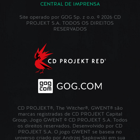
CENTRAL DE IMPRENSA
Site operado por GOG Sp. z o.o. © 2026 CD
PROJEKT S.A. TODOS OS DIREITOS
RESERVADOS
CD PROJEKT®, The Witcher®, GWENT® são
marcas registradas de CD PROJEKT Capital
Group. Jogo GWENT © CD PROJEKT S.A. Todos
os direitos reservados. Desenvolvido por CD
PROJEKT S.A. O jogo GWENT se baseia no
universo criado por Andrzej Sapkowski em sua