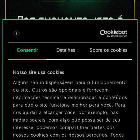
Por enquanto, isto é
apenas um conjunto
de cartas
Consentir
Detalhes
Sobre os cookies
compartilhado.
Nosso site usa cookies
No entanto, dá para
Alguns são indispensáveis para o funcionamento
ser muito mais!
do site. Outros são opcionais e fornecem
informações técnicas e relacionadas a conteúdos
para que o site funcione melhor para você. Para
Dê um nome para este baralho e crie
nos ajudar a alcançar você, por exemplo, nas
mídias sociais, com algo que possa ser de seu
um guia
interesse, podemos compartilhar partes dos
nossos cookies com os nossos parceiros. Todos