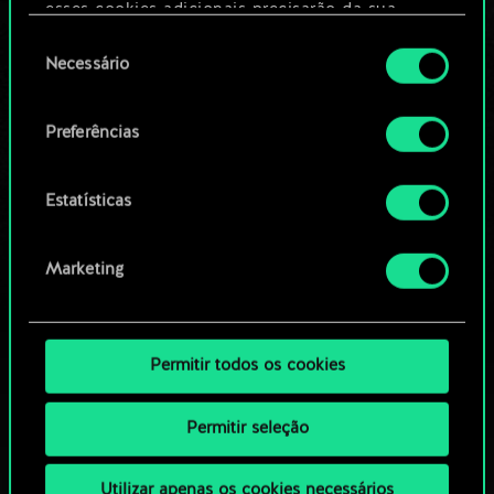
Editar baralho
esses cookies adicionais precisarão da sua
permissão, no entanto.
Seleção
Necessário
OU
de
Você encontrará todos os detalhes sobre o uso
consentimento
de cookies e poderá ajustar as suas preferências
Preferências
Navegue pelos baralhos da
no menu "Configurações" abaixo.
comunidade
Estatísticas
Marketing
Permitir todos os cookies
Permitir seleção
Utilizar apenas os cookies necessários