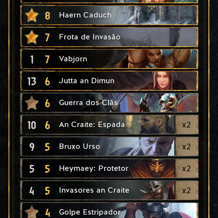
8
Haern Caduch
7
Frota de Invasão
1
7
Vabjorn
13
6
Jutta an Dimun
6
Guerra dos Clãs
10
6
x
2
An Craite: Espada
9
5
x
2
Bruxo Urso
5
5
x
2
Heymaey: Protetor
4
5
x
2
Invasores an Craite
4
Golpe Estripador