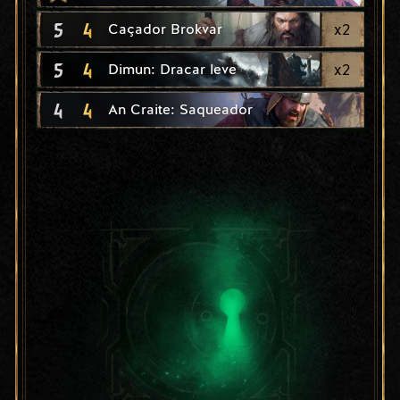
5
4
x
2
Caçador Brokvar
5
4
x
2
Dimun: Dracar leve
4
4
An Craite: Saqueador