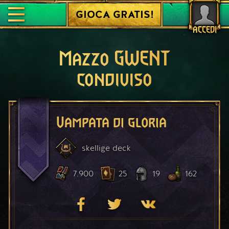
GIOCA GRATIS!
ACCEDI
Mazzo GWENT
condiviso
Vampata di gloria
skellige
deck
7.900
25
19
162