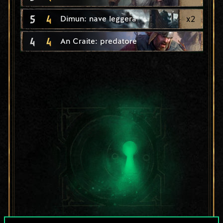
5
4
x
2
Dimun: nave leggera
4
4
An Craite: predatore