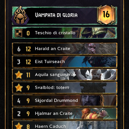
16
Vampata di gloria
0
Teschio di cristallo
6
12
Harald an Craite
3
12
Eist Tuirseach
11
Aquila sanguinaria
9
Svalblod: totem
4
9
Skjordal Drummond
2
9
Hjalmar an Craite
8
Haern Caduch