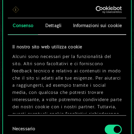
Per ora, è solo un
set di carte
Consenso
Dettagli
Informazioni sui cookie
condiviso.
Ma può diventare
Il nostro sito web utilizza cookie
Alcuni sono necessari per la funzionalità del
molto altro!
sito. Altri sono facoltativi e ci forniscono
feedback tecnico e relativo ai contenuti in modo
che il sito si adatti alle tue esigenze. Per aiutarci
Dai un nome al mazzo e crea una
a raggiungerti, ad esempio tramite i social
guida
media, con qualcosa che potresti trovare
interessante, a volte potremmo condividere parte
dei nostri cookie con i nostri partner. Tuttavia,
Modifica mazzo
questi eventuali cookie facoltativi richiederanno
la tua autorizzazione.
Selezione
OPPURE
Necessario
del