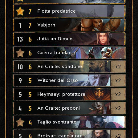
7
Flotta predatrice
1
7
Vabjorn
13
6
Jutta an Dimun
6
Guerra tra clan
10
6
x
2
An Craite: spadone
9
5
x
2
Witcher dell'Orso
5
5
x
2
Heymaey: protettore
4
5
x
2
An Craite: predoni
4
Taglio sventrante
5
4
x
2
Brokvar: cacciatore