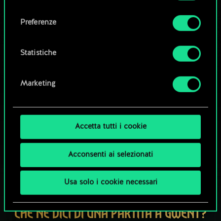
Tutti i dettagli su come utilizziamo i cookie e su
consenso
come impostare le tue preferenze sono
Esplora i mazzi della community
Preferenze
disponibili nel menu "Impostazioni" qui sotto.
Statistiche
Marketing
Accetta tutti i cookie
Acconsenti ai selezionati
Usa solo i cookie necessari
CHE NE DICI DI UNA PARTITA A GWENT?