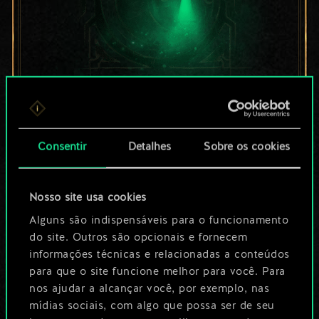
Por enquanto, isto é
apenas um conjunto
Consentir
Detalhes
Sobre os cookies
de cartas
Nosso site usa cookies
compartilhado.
Alguns são indispensáveis para o funcionamento
No entanto, dá para
do site. Outros são opcionais e fornecem
informações técnicas e relacionadas a conteúdos
ser muito mais!
para que o site funcione melhor para você. Para
nos ajudar a alcançar você, por exemplo, nas
mídias sociais, com algo que possa ser de seu