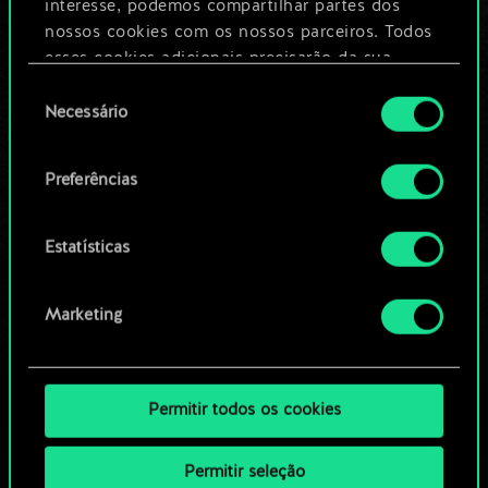
Dê um nome para este baralho e crie
interesse, podemos compartilhar partes dos
um guia
nossos cookies com os nossos parceiros. Todos
esses cookies adicionais precisarão da sua
permissão, no entanto.
Seleção
Editar baralho
Necessário
de
Você encontrará todos os detalhes sobre o uso
consentimento
OU
de cookies e poderá ajustar as suas preferências
Preferências
no menu "Configurações" abaixo.
Navegue pelos baralhos da
Estatísticas
comunidade
Marketing
Permitir todos os cookies
Permitir seleção