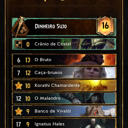
16
Dinheiro Sujo
0
Crânio de Cristal
6
13
O Bruto
7
12
Caça-bruxos
10
Korathi Chamardente
12
10
O Malandro
9
Banco de Vivaldi
17
9
Ignatius Hales