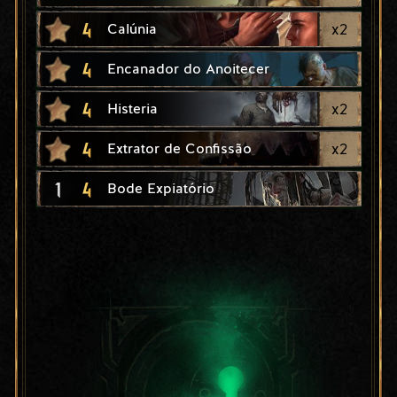
4
x
2
Calúnia
4
Encanador do Anoitecer
4
x
2
Histeria
4
x
2
Extrator de Confissão
1
4
Bode Expiatório