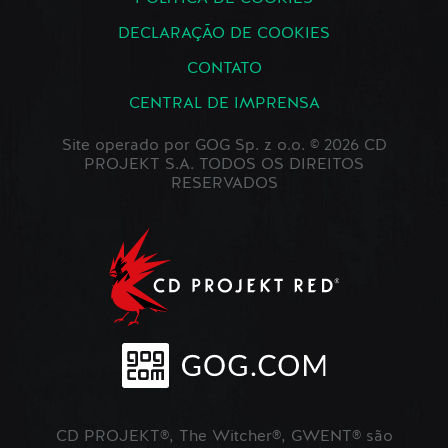
DECLARAÇÃO DE COOKIES
CONTATO
CENTRAL DE IMPRENSA
Site operado por GOG Sp. z o.o. © 2026 CD
PROJEKT S.A. TODOS OS DIREITOS
RESERVADOS
CD PROJEKT®, The Witcher®, GWENT® são