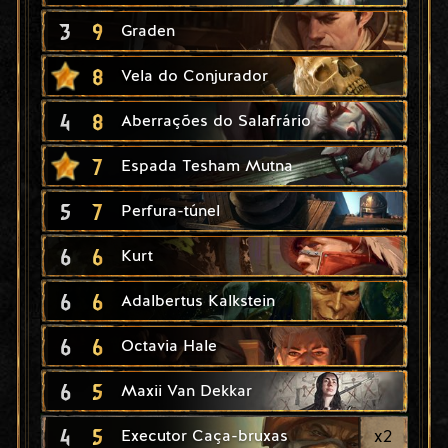
3
9
Graden
8
Vela do Conjurador
4
8
Aberrações do Salafrário
7
Espada Tesham Mutna
5
7
Perfura-túnel
6
6
Kurt
6
6
Adalbertus Kalkstein
6
6
Octavia Hale
6
5
Maxii Van Dekkar
4
5
x
2
Executor Caça-bruxas