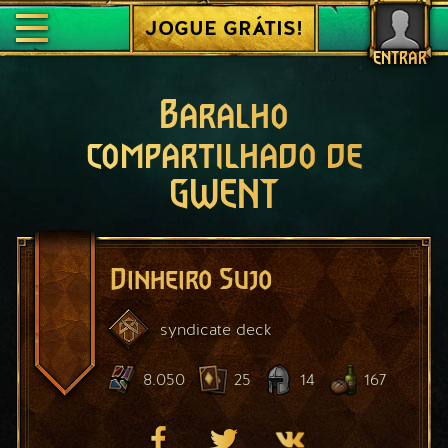
JOGUE GRÁTIS!
ENTRAR
Baralho
compartilhado de
GWENT
Dinheiro Sujo
syndicate
deck
8.050
25
14
167