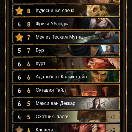
8
Кудесничья свеча
4
8
Фрики Ублюдка
7
Меч из Тесхам Мутна
5
7
Бур
6
6
Курт
6
6
Адальберт Калькштейн
6
6
Октавия Гайл
6
5
Макси ван Деккар
4
5
x
2
Охотник: палач
4
x
2
Клевета