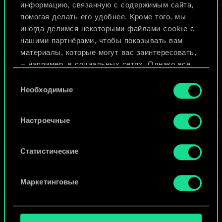
Назвать колоду и описать её
информацию, связанную с содержимым сайта,
помогая делать его удобнее. Кроме того, мы
иногда делимся некоторыми файлами cookie с
Изменить колоду
нашими партнёрами, чтобы показывать вам
материалы, которые могут вас заинтересовать,
ИЛИ
— например, в социальных сетях. Однако все
опциональные файлы cookie требуют вашего
Выбор
разрешения.
Необходимые
согласия
Просмотреть колоды
Найти подробную информацию о том, как мы
Настроечные
используем ваши файлы cookie, и изменить
связанные с ними параметры можно в меню
«Настройки» ниже.
Статистические
Маркетинговые