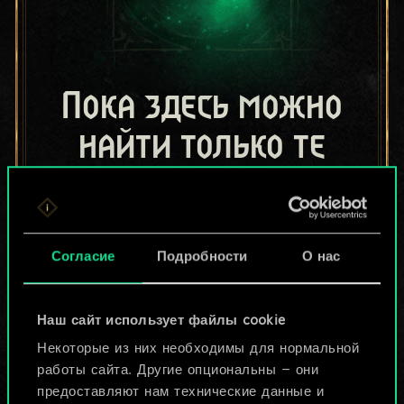
Пока здесь можно
найти только те
колоды, которыми
поделились другие
Согласие
Подробности
О нас
игроки.
Но их может быть
Наш сайт использует файлы cookie
больше!
Некоторые из них необходимы для нормальной
работы сайта. Другие опциональны — они
предоставляют нам технические данные и