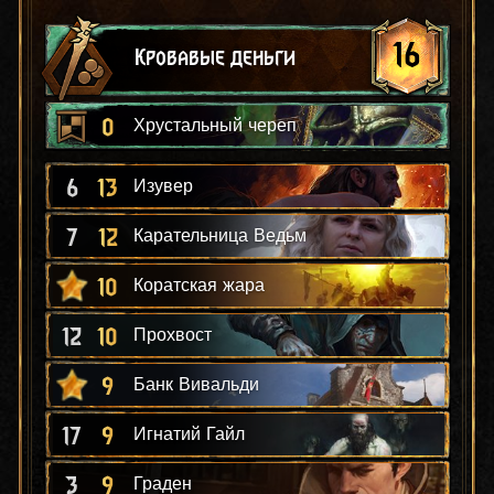
16
Кровавые деньги
0
Хрустальный череп
6
13
Изувер
7
12
Карательница Ведьм
10
Коратская жара
12
10
Прохвост
9
Банк Вивальди
17
9
Игнатий Гайл
3
9
Граден