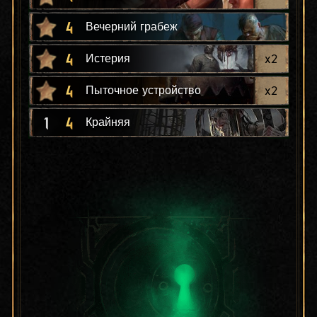
4
Вечерний грабеж
4
x
2
Истерия
4
x
2
Пыточное устройство
1
4
Крайняя