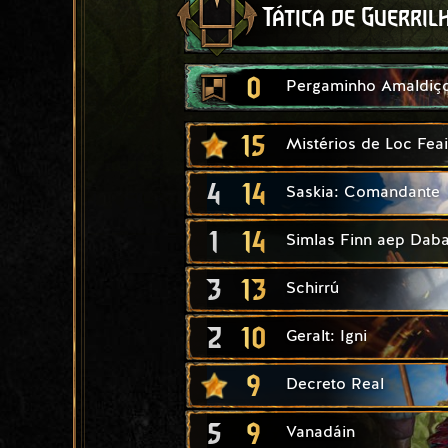
Tática de Guerril
0
Pergaminho Amaldiç
15
Mistérios de Loc Fea
4
14
Saskia: Comandante
1
14
Simlas Finn aep Daba
3
13
Schirrú
2
10
Geralt: Igni
9
Decreto Real
5
9
Vanadáin