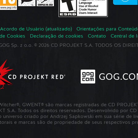
Acordo de Usuário (atualizado)
Orientações para Conteúd
 de Cookies
Declaração de cookies
Contato
Central de 
r GOG Sp. z o.o. © 2026 CD PROJEKT S.A. TODOS OS DIR
itcher®, GWENT® são marcas registradas de CD PROJEKT 
S.A. Todos os direitos reservados. Desenvolvido por CD
universo criado por Andrzej Sapkowski em sua série de liv
utorais e marcas são de propriedade de seus respectivos pro