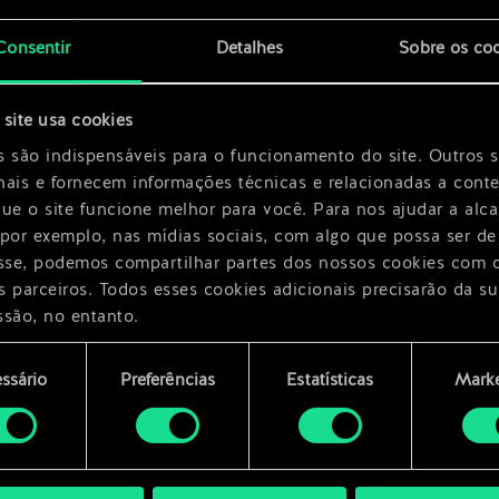
Consentir
Detalhes
Sobre os co
x
2
site usa cookies
s são indispensáveis para o funcionamento do site. Outros 
nais e fornecem informações técnicas e relacionadas a cont
que o site funcione melhor para você. Para nos ajudar a alc
 por exemplo, nas mídias sociais, com algo que possa ser de
esse, podemos compartilhar partes dos nossos cookies com 
s parceiros. Todos esses cookies adicionais precisarão da su
ssão, no entanto.
encontrará todos os detalhes sobre o uso de cookies e pode
ssário
Preferências
Estatísticas
Marke
ar as suas preferências no menu "Configurações" abaixo.
mento