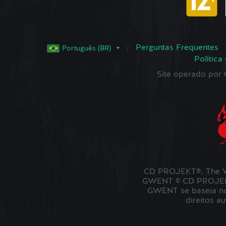
Perguntas Frequentes
Português (BR)
Política
Site operado po
CD PROJEKT®, The W
GWENT © CD PROJEKT 
GWENT se baseia no 
direitos a