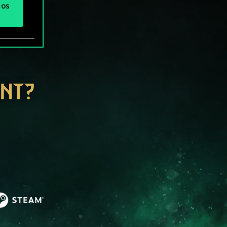
 os
ENT?