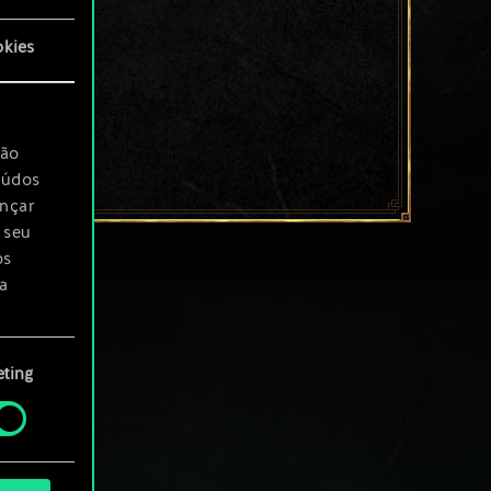
okies
são
eúdos
ançar
 seu
os
a
rá
ting