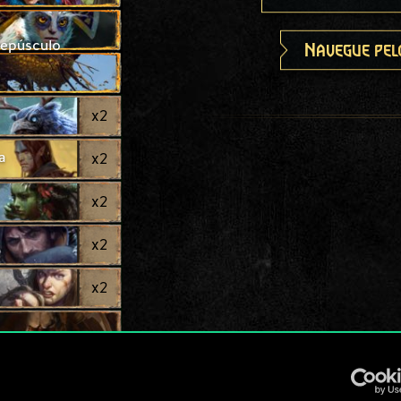
repúsculo
Navegue pel
x
2
a
x
2
x
2
x
2
x
2
x
2