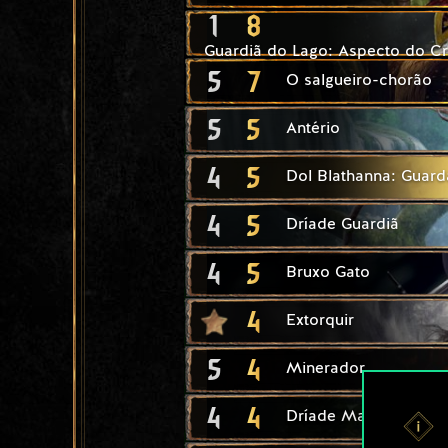
1
8
Guardiã do Lago: Aspecto do C
5
7
O salgueiro-chorão
5
5
Antério
4
5
Dol Blathanna: Guard
4
5
Dríade Guardiã
4
5
Bruxo Gato
4
Extorquir
5
4
Minerador
4
4
Dríade Matrona