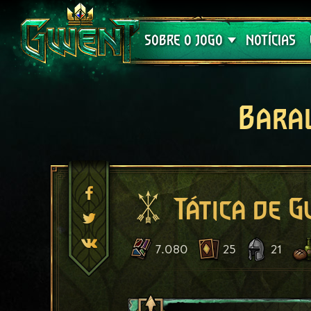
Suporte
SOBRE O JOGO
NOTÍCIAS
Bara
Tática de G
7.080
25
21