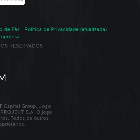
o de Fãs
Política de Privacidade (atualizada)
Imprensa
EITOS RESERVADOS
Capital Group. Jogo
 PROJEKT S.A. O jogo
ros. Todos os outros
prietários.