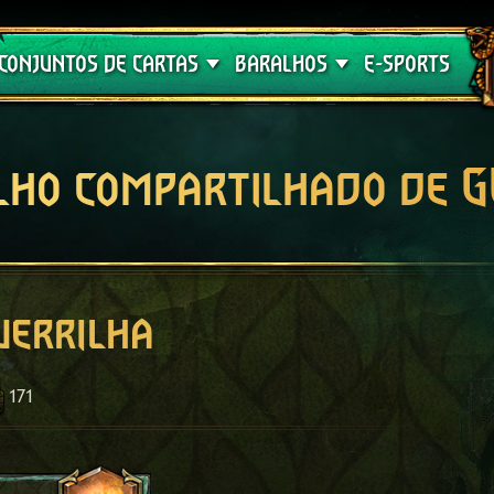
Crimson Curse
Guia de Baralhos
CONJUNTOS DE CARTAS
BARALHOS
E-SPORTS
lho compartilhado de 
uerrilha
171