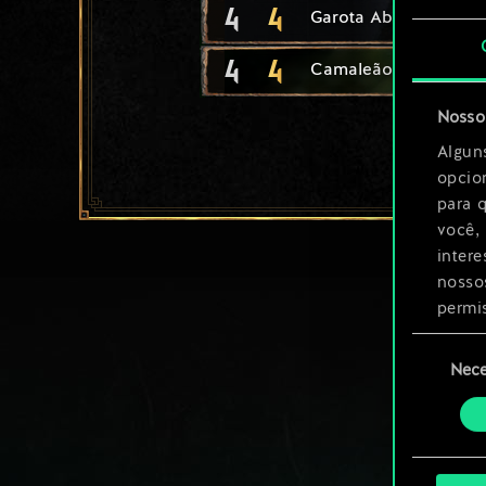
4
4
Garota Abandonada
4
4
Camaleão
Nosso 
Algun
opcio
para 
você,
inter
nosso
permi
Seleção
Você 
Nece
de
ajust
consenti