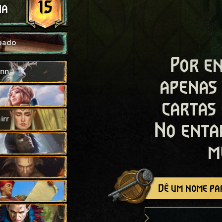
15
ha
oado
Por en
inn
apenas
cartas
irr
No enta
m
Dê um nome par