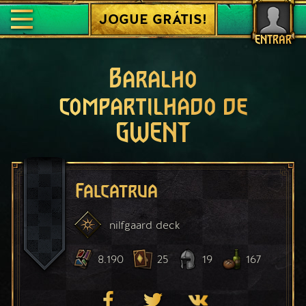
JOGUE GRÁTIS!
ENTRAR
Baralho
compartilhado de
GWENT
Falcatrua
nilfgaard
deck
8.190
25
19
167