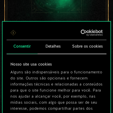
Por enquanto, isto é
apenas um conjunto
Consentir
Detalhes
Sobre os cookies
de cartas
compartilhado.
Nosso site usa cookies
No entanto, dá para
Alguns são indispensáveis para o funcionamento
do site. Outros são opcionais e fornecem
ser muito mais!
informações técnicas e relacionadas a conteúdos
para que o site funcione melhor para você. Para
nos ajudar a alcançar você, por exemplo, nas
Dê um nome para este baralho e crie
mídias sociais, com algo que possa ser de seu
interesse, podemos compartilhar partes dos
um guia