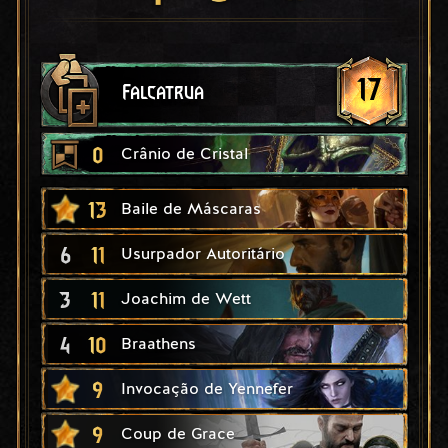
17
Falcatrua
0
Crânio de Cristal
13
Baile de Máscaras
6
11
Usurpador Autoritário
3
11
Joachim de Wett
4
10
Braathens
9
Invocação de Yennefer
9
Coup de Grace