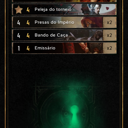
4
Peleja do torneio
4
4
x
2
Presas do Império
4
4
x
2
Bando de Caça
1
4
x
2
Emissário