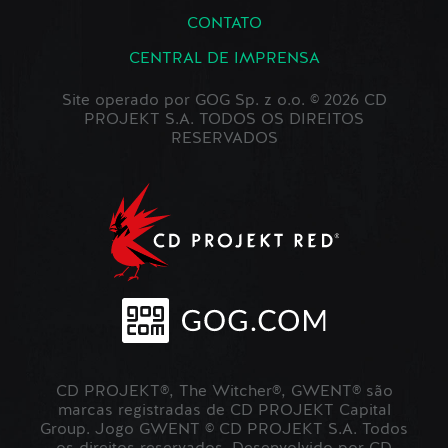
CONTATO
CENTRAL DE IMPRENSA
Site operado por GOG Sp. z o.o. © 2026 CD
PROJEKT S.A. TODOS OS DIREITOS
RESERVADOS
CD PROJEKT®, The Witcher®, GWENT® são
marcas registradas de CD PROJEKT Capital
Group. Jogo GWENT © CD PROJEKT S.A. Todos