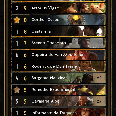
2
9
Artorius Viggo
8
Gorthur Gvaed
1
8
Cantarella
1
7
Menno Coehoorn
6
6
Copeiro de Van Moorlehem
1
6
Roderick de Dun Tynne
4
6
x
2
Sargento Nauzicaa
5
Remédio Experimental
5
5
x
2
Cavalaria Alba
1
5
Informante da Duquesa