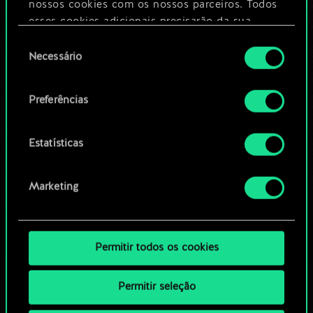
nossos cookies com os nossos parceiros. Todos
esses cookies adicionais precisarão da sua
Editar baralho
permissão, no entanto.
Seleção
Necessário
de
Você encontrará todos os detalhes sobre o uso
OU
consentimento
de cookies e poderá ajustar as suas preferências
Preferências
no menu "Configurações" abaixo.
Navegue pelos baralhos da
comunidade
Estatísticas
Marketing
Permitir todos os cookies
Permitir seleção