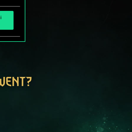
i
GWENT?