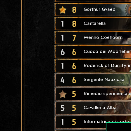
8
Gorthur Gvaed
1
8
Cantarella
1
7
Menno Coehoorn
6
6
Cuoco dei Moorlehe
1
6
Roderick of Dun Tyn
4
6
Sergente Nauzicaa
5
Rimedio sperimental
5
5
Cavalleria Alba
1
5
Informatrice di corte