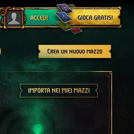
Esci
GIOCA GRATIS!
ACCEDI
o
Crea un nuovo mazzo
IMPORTA NEI MIEI MAZZI