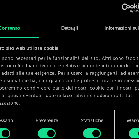
x
2
Consenso
Dettagli
Informazioni su
x
2
tro sito web utilizza cookie
x
2
 sono necessari per la funzionalità del sito. Altri sono facolt
niscono feedback tecnico e relativo ai contenuti in modo che
i adatti alle tue esigenze. Per aiutarci a raggiungerti, ad ese
e i social media, con qualcosa che potresti trovare interessa
potremmo condividere parte dei nostri cookie con i nostri pa
ia, questi eventuali cookie facoltativi richiederanno la tua
zzazione.
i dettagli su come utilizziamo i cookie e su come impostare l
ssario
Preferenze
Statistiche
Marke
enze sono disponibili nel menu "Impostazioni" qui sotto.