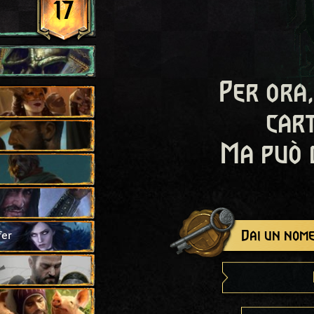
17
Per ora,
cart
Ma può 
Dai un nome
fer