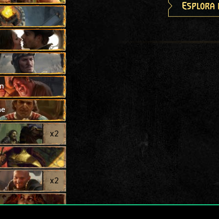
Esplora 
m
ne
x
2
e
x
2