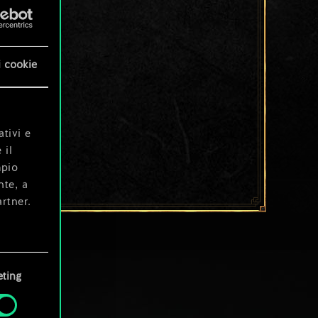
i cookie
ativi e
 il
mpio
nte, a
rtner.
e tue
ting