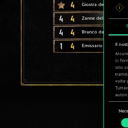
4
Giostra del torneo
4
4
Zanne dell'Impero
4
4
Branco da caccia
1
4
Il nos
Emissario
Alcuni
ci for
sito s
tramit
volte 
Tuttav
autori
Selezione
Tutti 
Nece
del
prefer
consenso