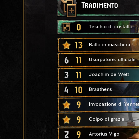
Tradimento
0
Teschio di cristallo
13
Ballo in maschera
6
11
Usurpatore: ufficiale
3
11
Joachim de Wett
4
10
Braathens
9
Invocazione di Yenne
9
Colpo di grazia
2
9
Artorius Vigo