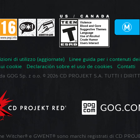
zioni di utilizzo (aggiornate)
Linee guida per i contenuti dei
sui cookie
Declaración sobre el uso de cookies
Contatti
o da GOG Sp. z o.o. © 2026 CD PROJEKT S.A. TUTTI I DIRIT
 Witcher® e GWENT® sono marchi registrati di CD PROJE