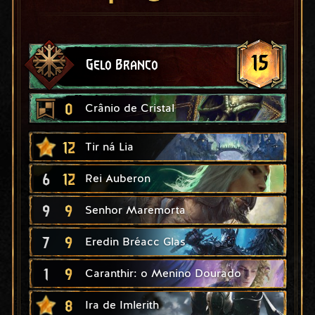
15
Gelo Branco
0
Crânio de Cristal
12
Tir ná Lia
6
12
Rei Auberon
9
9
Senhor Maremorta
7
9
Eredin Bréacc Glas
1
9
Caranthir: o Menino Dourado
8
Ira de Imlerith