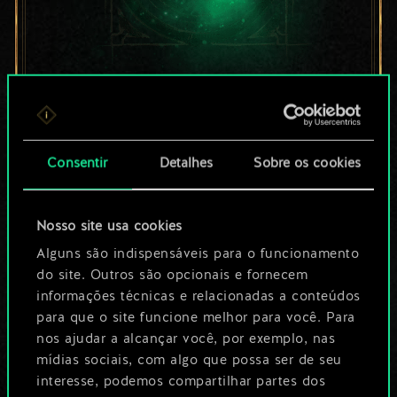
Por enquanto, isto é
apenas um conjunto
Consentir
Detalhes
Sobre os cookies
de cartas
compartilhado.
Nosso site usa cookies
No entanto, dá para
Alguns são indispensáveis para o funcionamento
do site. Outros são opcionais e fornecem
ser muito mais!
informações técnicas e relacionadas a conteúdos
para que o site funcione melhor para você. Para
nos ajudar a alcançar você, por exemplo, nas
Dê um nome para este baralho e crie
mídias sociais, com algo que possa ser de seu
interesse, podemos compartilhar partes dos
um guia