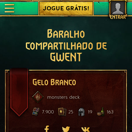
JOGUE GRÁTIS!
ENTRAR
Baralho
compartilhado de
GWENT
Gelo Branco
monsters
deck
7.900
25
19
163