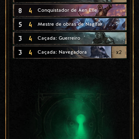
8
4
Conquistador de Aen Elle
5
4
Mestre de obras de Naglfar
3
4
Caçada: Guerreiro
3
4
x
2
Caçada: Navegadora