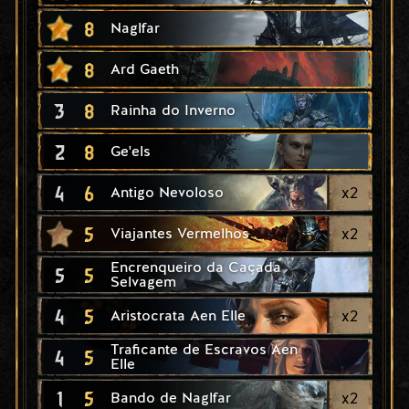
8
Naglfar
8
Ard Gaeth
3
8
Rainha do Inverno
2
8
Ge'els
4
6
x
2
Antigo Nevoloso
5
x
2
Viajantes Vermelhos
Encrenqueiro da Caçada
5
5
Selvagem
4
5
x
2
Aristocrata Aen Elle
Traficante de Escravos Aen
4
5
Elle
1
5
x
2
Bando de Naglfar