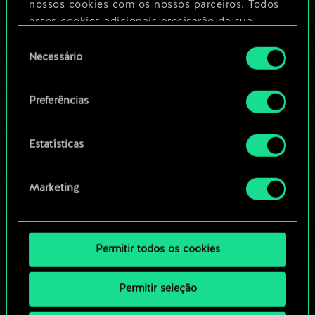
nossos cookies com os nossos parceiros. Todos
esses cookies adicionais precisarão da sua
Editar baralho
permissão, no entanto.
Seleção
Necessário
de
Você encontrará todos os detalhes sobre o uso
OU
consentimento
de cookies e poderá ajustar as suas preferências
Preferências
no menu "Configurações" abaixo.
Navegue pelos baralhos da
comunidade
Estatísticas
Marketing
Permitir todos os cookies
Permitir seleção