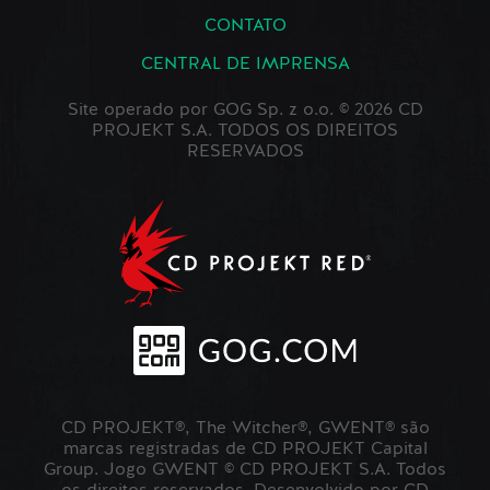
CONTATO
CENTRAL DE IMPRENSA
Site operado por GOG Sp. z o.o. © 2026 CD
PROJEKT S.A. TODOS OS DIREITOS
RESERVADOS
CD PROJEKT®, The Witcher®, GWENT® são
marcas registradas de CD PROJEKT Capital
Group. Jogo GWENT © CD PROJEKT S.A. Todos