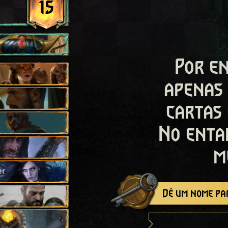
15
Por en
apenas
o
cartas
No enta
m
er
Dê um nome par