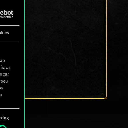
okies
são
eúdos
ançar
 seu
os
a
rá
ting