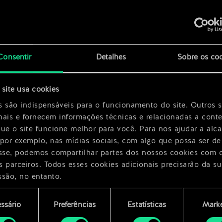
x
2
rlehem
x
2
Consentir
Detalhes
Sobre os co
site usa cookies
x
2
s são indispensáveis para o funcionamento do site. Outros 
nais e fornecem informações técnicas e relacionadas a cont
que o site funcione melhor para você. Para nos ajudar a alc
 por exemplo, nas mídias sociais, com algo que possa ser de
esse, podemos compartilhar partes dos nossos cookies com 
s parceiros. Todos esses cookies adicionais precisarão da su
ssão, no entanto.
encontrará todos os detalhes sobre o uso de cookies e pode
ssário
Preferências
Estatísticas
Marke
ar as suas preferências no menu "Configurações" abaixo.
mento