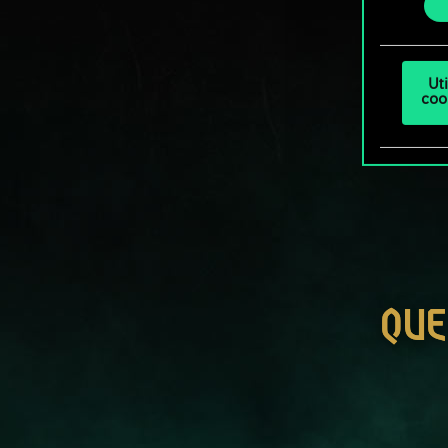
Ut
coo
QUE