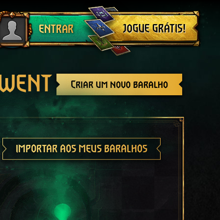
Sair
JOGUE GRÁTIS!
ENTRAR
GWENT
Criar um novo baralho
IMPORTAR AOS MEUS BARALHOS