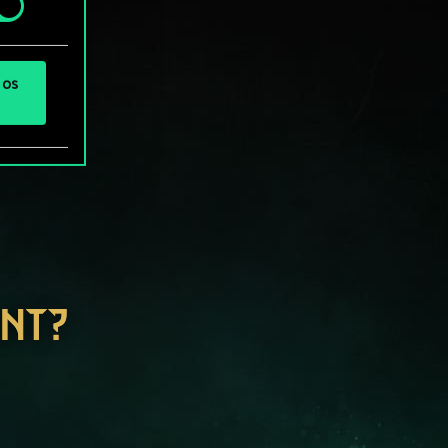
 os
ENT?