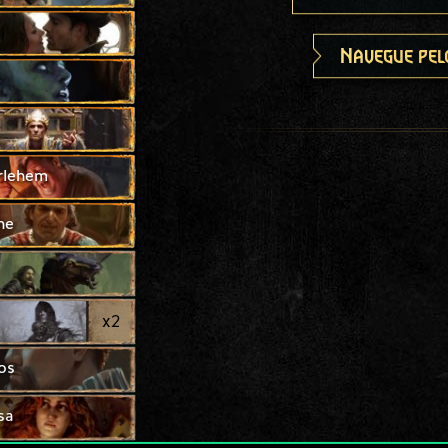
Navegue pel
rlehem
ne
x
2
os
sa