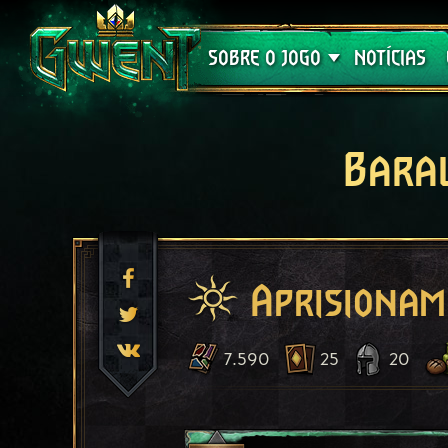
Suporte
SOBRE O JOGO
NOTÍCIAS
Bara
Aprisiona
7.590
25
20