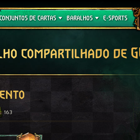
Crimson Curse
Guia de Baralhos
CONJUNTOS DE CARTAS
BARALHOS
E-SPORTS
lho compartilhado de 
mento
163