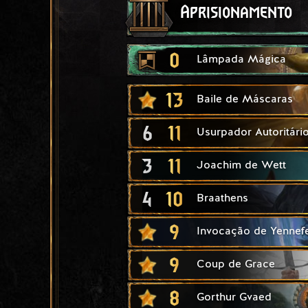
Aprisionamento
0
Lâmpada Mágica
13
Baile de Máscaras
6
11
Usurpador Autoritári
3
11
Joachim de Wett
4
10
Braathens
9
Invocação de Yennef
9
Coup de Grace
8
Gorthur Gvaed