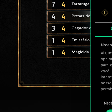
7
4
Tartaruga Ard Feainn
4
4
Presas do Império
3
4
Caçador de Van Moo
1
4
Emissário
Nosso 
1
4
Magicida
Algun
opcio
para 
você,
inter
nosso
permi
Seleção
Você 
Nece
de
ajust
consenti