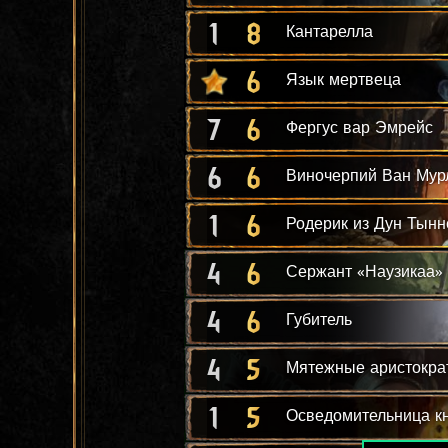
1
8
Кантарелла
6
Язык мертвеца
7
6
Фергус вар Эмрейс
6
6
Виночерпий Ван Мур
1
6
Родерик из Дун Тынн
4
6
Сержант «Наузикаа»
4
6
Губитель
4
5
Мятежные аристокра
1
5
Осведомительница к