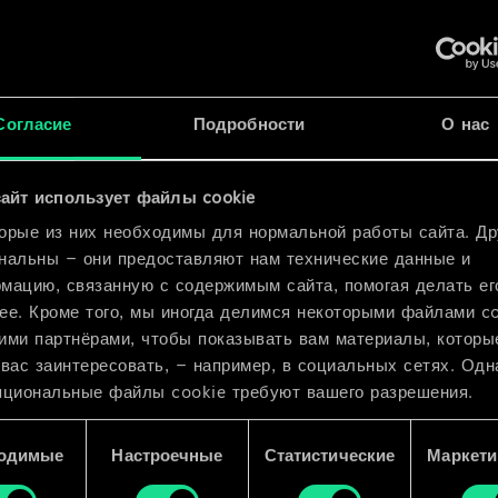
ха
рии
x
2
емов
x
2
Согласие
Подробности
О нас
айт использует файлы cookie
x
2
орые из них необходимы для нормальной работы сайта. Др
нальны — они предоставляют нам технические данные и
мацию, связанную с содержимым сайта, помогая делать ег
ее. Кроме того, мы иногда делимся некоторыми файлами c
ими партнёрами, чтобы показывать вам материалы, которы
 вас заинтересовать, — например, в социальных сетях. Одн
пциональные файлы cookie требуют вашего разрешения.
 подробную информацию о том, как мы используем ваши 
одимые
Настроечные
Статистические
Маркети
e, и изменить связанные с ними параметры можно в меню