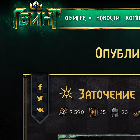
Поддержка
Алое
ОБ ИГРЕ
НОВОСТИ
КОМП
Опубли
Заточение
7 590
25
20