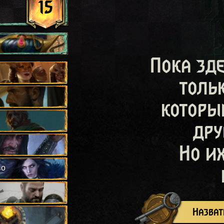
15
Пока зд
толь
которы
дру
Но и
во
Назват