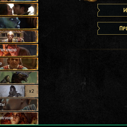
И
Пр
легемов
е
x
2
ты
нягини