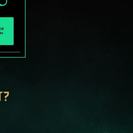
се
и»
Т?