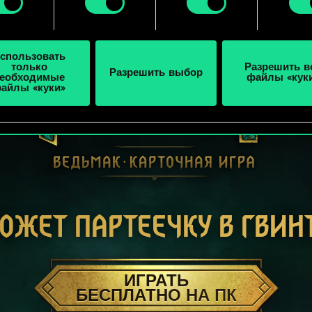
ройки» ниже.
спользовать
только
Разрешить в
Разрешить выбор
еобходимые
файлы «кук
айлы «куки»
ОЖЕТ ПАРТЕЕЧКУ В ГВИН
ИГРАТЬ
БЕСПЛАТНО НА ПК