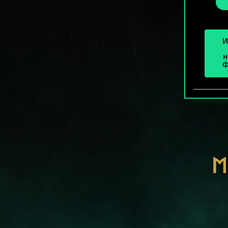
«Наст
И
н
ф
М