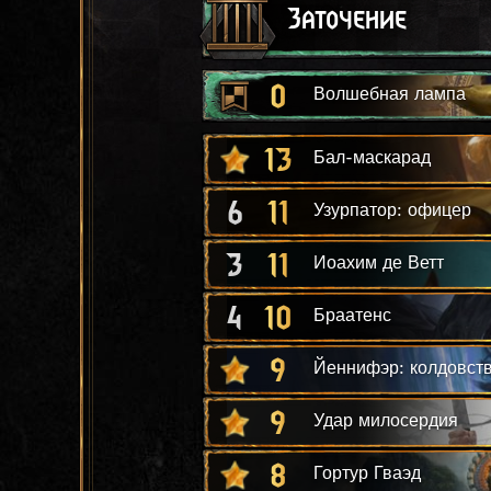
Заточение
0
Волшебная лампа
13
Бал-маскарад
6
11
Узурпатор: офицер
3
11
Иоахим де Ветт
4
10
Браатенс
9
Йеннифэр: колдовст
9
Удар милосердия
8
Гортур Гваэд