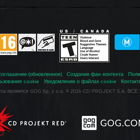
соглашение (обновленное)
Создание фан-контента
Поли
ьзования cookie
Уведомление о файлах cookie
Контакт
йта является GOG Sp. z o.o. © 2026 CD PROJEKT S.A. В