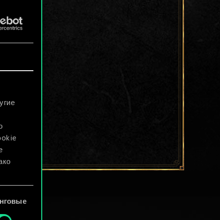
угие
о
ookie
е
ако
файлы
нговые