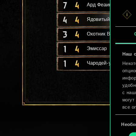
7
4
Ард Феаинн: черепа
4
4
Ядовитый клык Импе
3
4
Охотник Ван Мурлег
1
4
Эмиссар
Наш с
1
4
Чародей-убийца
Некот
опцио
инфор
удобн
с наш
могут
все о
Выбор
Найти
Необх
согласия
cooki