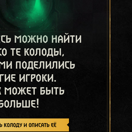
есь можно найти
ко те колоды,
ми поделились
гие игроки.
х может быть
больше!
ь колоду и описать её