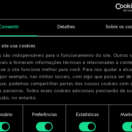
x
2
x
2
Consentir
Detalhes
Sobre os co
h
x
2
site usa cookies
x
2
s são indispensáveis para o funcionamento do site. Outros 
nais e fornecem informações técnicas e relacionadas a cont
que o site funcione melhor para você. Para nos ajudar a alc
 por exemplo, nas mídias sociais, com algo que possa ser de
esse, podemos compartilhar partes dos nossos cookies com 
s parceiros. Todos esses cookies adicionais precisarão da su
ssão, no entanto.
encontrará todos os detalhes sobre o uso de cookies e pode
ssário
Preferências
Estatísticas
Marke
ar as suas preferências no menu "Configurações" abaixo.
mento