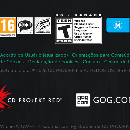
Acordo de Usuário (atualizado)
Orientações para Conteúd
 de Cookies
Declaração de cookies
Contato
Central de 
r GOG Sp. z o.o. © 2026 CD PROJEKT S.A. TODOS OS DIR
itcher®, GWENT® são marcas registradas de CD PROJEKT 