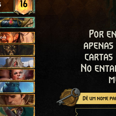
16
s
Por en
lora
apenas
cartas
No enta
m
Dê um nome par