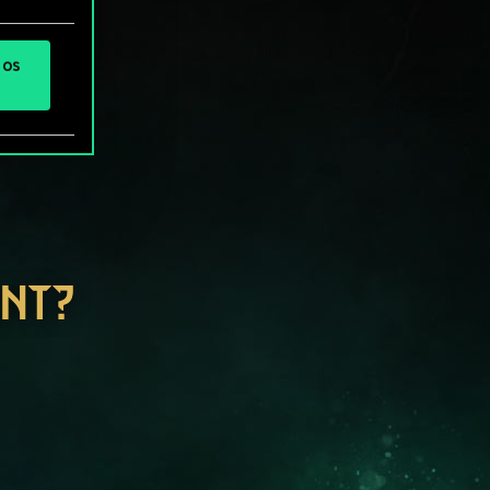
 os
ENT?