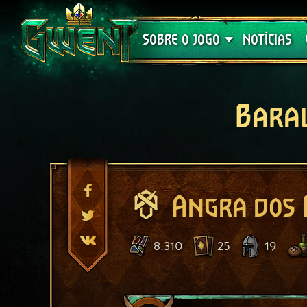
Suporte
SOBRE O JOGO
NOTÍCIAS
Bara
Angra dos 
8.310
25
19