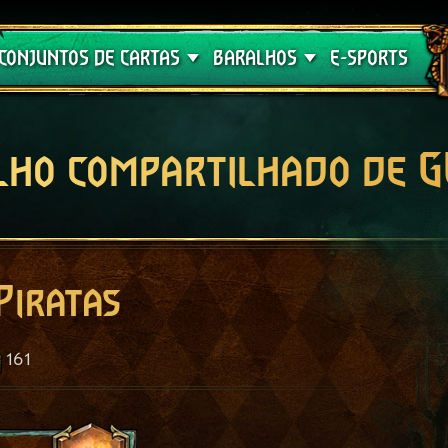
Crimson Curse
Guia de Baralhos
CONJUNTOS DE CARTAS
BARALHOS
E-SPORTS
lho compartilhado de 
Piratas
161