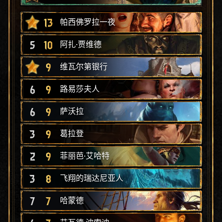
13
帕西佛罗拉一夜
5
10
阿扎·贾维德
9
维瓦尔第银行
6
9
路易莎夫人
6
9
萨沃拉
3
9
葛拉登
2
9
菲丽芭·艾哈特
3
8
飞翔的瑞达尼亚人
7
7
哈蒙德