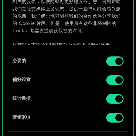
相关的反馈，以便网站将更好地服务于您。例如帮助
些！
我们在社交媒体上发现您，提供一些您可能会感兴趣
的东西，我们偶尔也可能与我们的合作伙伴分享我们
的 Cookie 片段。但是，使用所有这些非强制性的
Cookie 都需要提前获取您的许可。
给牌组命名并撰写攻略
您可以在下面的"设置"菜单中找到有关我们使用
编辑牌组
Cookie 的所有详细信息，并调整您对 Cookie 的偏
同
好。一旦您了解了其中的内容并准备好继续，请点
必要的
意
击"确定"。
或
选
择
偏好设置
浏览社区牌组
统计数据
营销({0})