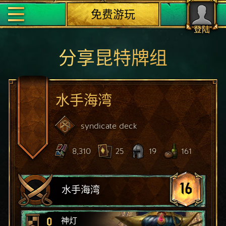
免费游玩
登陆
分享昆特牌组
水手海湾
syndicate
deck
8,310
25
19
161
16
水手海湾
0
神灯