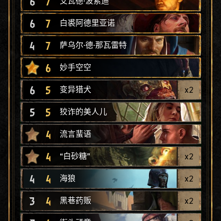
6
7
艾瓦德·波索迪
6
7
白裘阿德里亚诺
4
7
萨乌尔·德·那瓦雷特
6
妙手空空
6
5
x
2
变异猎犬
5
5
狡诈的美人儿
4
流言蜚语
4
x
2
“白砂糖”
4
4
x
2
海狼
3
4
x
2
黑巷药贩