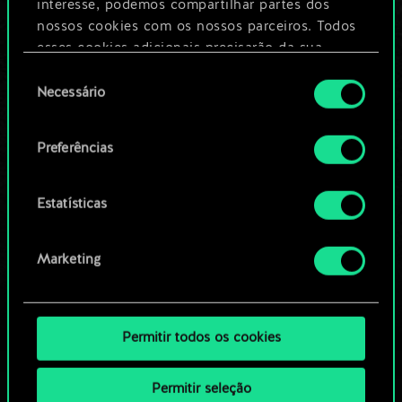
Dê um nome para este baralho e crie
interesse, podemos compartilhar partes dos
um guia
nossos cookies com os nossos parceiros. Todos
esses cookies adicionais precisarão da sua
permissão, no entanto.
Seleção
Editar baralho
Necessário
de
Você encontrará todos os detalhes sobre o uso
consentimento
OU
de cookies e poderá ajustar as suas preferências
Preferências
no menu "Configurações" abaixo.
Navegue pelos baralhos da
Estatísticas
comunidade
Marketing
Permitir todos os cookies
Permitir seleção