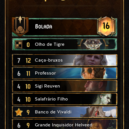
16
Bolada
0
Olho de Tigre
7
12
Caça-bruxos
6
11
Professor
4
10
Sigi Reuven
4
10
Salafrário Filho
9
Banco de Vivaldi
6
9
Grande Inquisidor Helveed