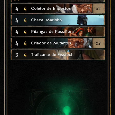
4
4
x
2
Coletor de Impostos
4
4
Chacal Marinho
4
4
Pitangas de Passiflora
4
4
x
2
Criador de Mutantes
3
4
Traficante de Fisstech