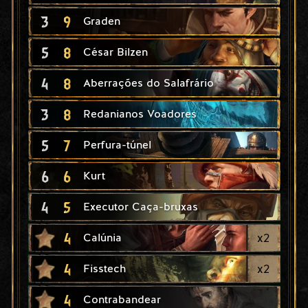
3
9
Graden
5
8
César Bilzen
4
8
Aberrações do Salafrário
3
8
Redanianos Voadores
5
7
Perfura-túnel
6
6
Kurt
4
5
Executor Caça-bruxas
4
x
2
Calúnia
4
x
2
Fisstech
4
Contrabandear