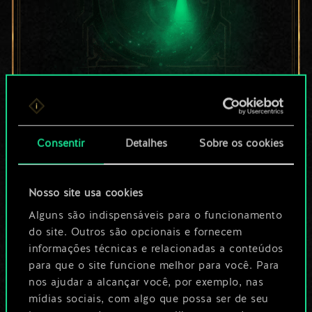
Por enquanto, isto é
apenas um conjunto
Consentir
Detalhes
Sobre os cookies
de cartas
Nosso site usa cookies
compartilhado.
Alguns são indispensáveis para o funcionamento
No entanto, dá para
do site. Outros são opcionais e fornecem
informações técnicas e relacionadas a conteúdos
ser muito mais!
para que o site funcione melhor para você. Para
nos ajudar a alcançar você, por exemplo, nas
mídias sociais, com algo que possa ser de seu