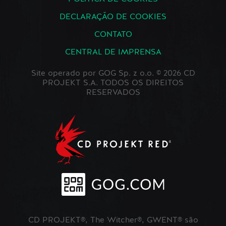
DECLARAÇÃO DE COOKIES
CONTATO
CENTRAL DE IMPRENSA
Site operado por GOG Sp. z o.o. © 2026 CD
PROJEKT S.A. TODOS OS DIREITOS
RESERVADOS
CD PROJEKT®, The Witcher®, GWENT® são