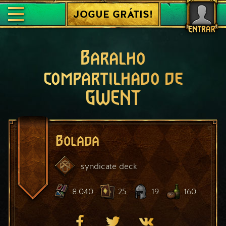
JOGUE GRÁTIS!
ENTRAR
Baralho
compartilhado de
GWENT
Bolada
syndicate
deck
8.040
25
19
160