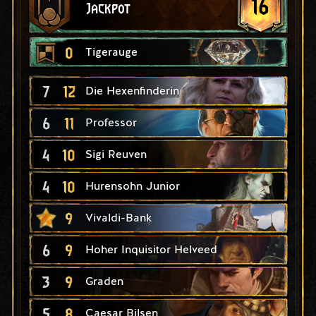
16
Jackpot
0
Tigerauge
7
12
Die Hexenfinderin
6
11
Professor
4
10
Sigi Reuven
4
10
Hurensohn Junior
9
Vivaldi-Bank
6
9
Hoher Inquisitor Helveed
3
9
Graden
5
8
Caesar Bilsen