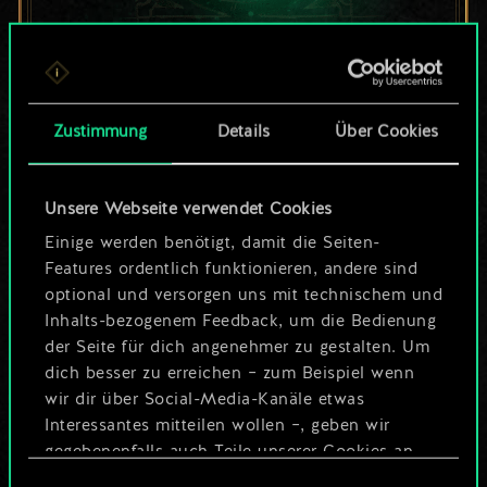
Bis jetzt ist dies nur
ein geteilter Satz
Zustimmung
Details
Über Cookies
Karten.
Unsere Webseite verwendet Cookies
Wo es doch so viel
Einige werden benötigt, damit die Seiten-
mehr sein kann!
Features ordentlich funktionieren, andere sind
optional und versorgen uns mit technischem und
Inhalts-bezogenem Feedback, um die Bedienung
der Seite für dich angenehmer zu gestalten. Um
Deck benennen und Leitfaden
dich besser zu erreichen – zum Beispiel wenn
erstellen
wir dir über Social-Media-Kanäle etwas
Interessantes mitteilen wollen –, geben wir
Deck bearbeiten
gegebenenfalls auch Teile unserer Cookies an
unsere Partner weiter. Jeder dieser optionalen
Einwilligungsauswahl