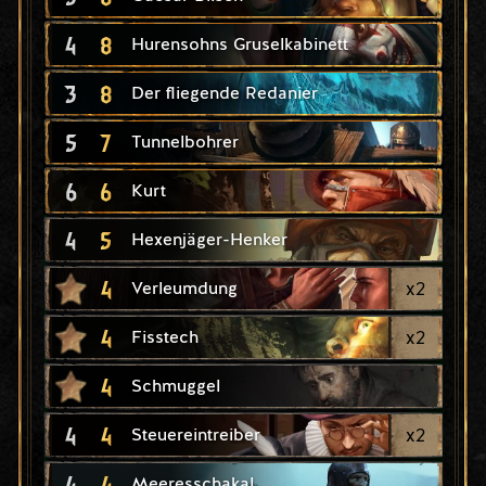
4
8
Hurensohns Gruselkabinett
3
8
Der fliegende Redanier
5
7
Tunnelbohrer
6
6
Kurt
4
5
Hexenjäger-Henker
4
x
2
Verleumdung
4
x
2
Fisstech
4
Schmuggel
4
4
x
2
Steuereintreiber
4
4
Meeresschakal