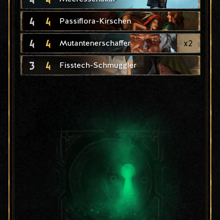
4
4
Passiflora-Kirschen
4
4
x
2
Mutantenerschaffer
3
4
Fisstech-Schmuggler