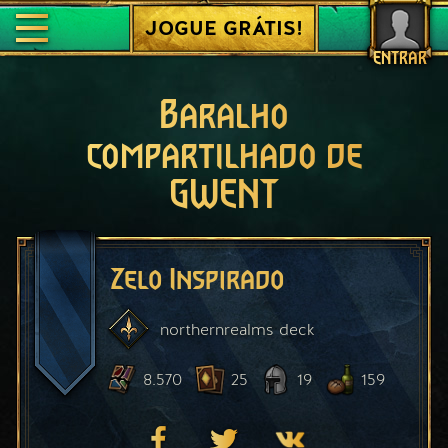
JOGUE GRÁTIS!
ENTRAR
Baralho
compartilhado de
GWENT
Zelo Inspirado
northernrealms
deck
8.570
25
19
159