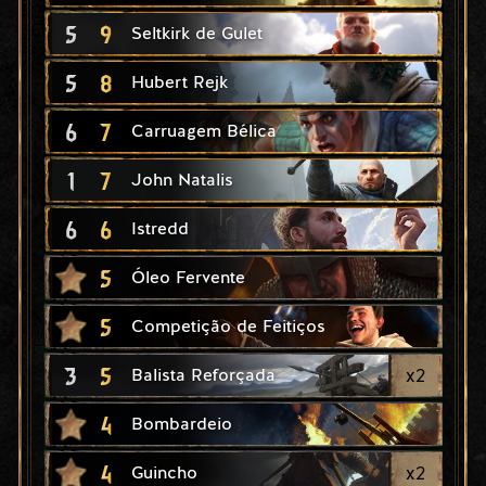
5
9
Seltkirk de Gulet
5
8
Hubert Rejk
6
7
Carruagem Bélica
1
7
John Natalis
6
6
Istredd
5
Óleo Fervente
5
Competição de Feitiços
3
5
x
2
Balista Reforçada
4
Bombardeio
4
x
2
Guincho