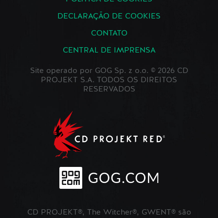
DECLARAÇÃO DE COOKIES
CONTATO
CENTRAL DE IMPRENSA
Site operado por GOG Sp. z o.o. © 2026 CD
PROJEKT S.A. TODOS OS DIREITOS
RESERVADOS
CD PROJEKT®, The Witcher®, GWENT® são