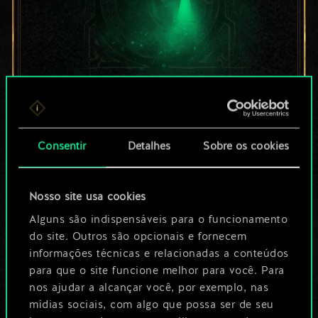
Por enquanto, isto é
apenas um conjunto
Consentir
Detalhes
Sobre os cookies
de cartas
Nosso site usa cookies
compartilhado.
Alguns são indispensáveis para o funcionamento
No entanto, dá para
do site. Outros são opcionais e fornecem
informações técnicas e relacionadas a conteúdos
ser muito mais!
para que o site funcione melhor para você. Para
nos ajudar a alcançar você, por exemplo, nas
mídias sociais, com algo que possa ser de seu