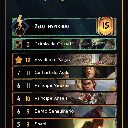
15
Zelo Inspirado
0
Crânio de Cristal
12
Assaltante Sagaz
7
11
Gerhart de Aelle
6
11
Príncipe Viraxas
4
10
Príncipe Anséis
6
9
Barão Sanguinário
5
9
Shani