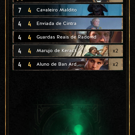
7
4
Cavaleiro Maldito
4
4
Enviada de Cintra
4
4
Guardas Reais de Radovid
4
4
x
2
Marujo de Kerack
4
4
x
2
Aluno de Ban Ard