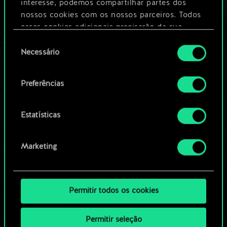
Dê um nome para este baralho e crie
interesse, podemos compartilhar partes dos
um guia
nossos cookies com os nossos parceiros. Todos
esses cookies adicionais precisarão da sua
permissão, no entanto.
Seleção
Editar baralho
Necessário
de
Você encontrará todos os detalhes sobre o uso
consentimento
OU
de cookies e poderá ajustar as suas preferências
Preferências
no menu "Configurações" abaixo.
Navegue pelos baralhos da
Estatísticas
comunidade
Marketing
Permitir todos os cookies
Permitir seleção