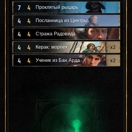
7
4
Проклятый рыцарь
4
4
Посланница из Цинтры
4
4
Стража Радовида
4
4
x
2
Керак: морпех
4
4
x
2
Ученик из Бан Арда