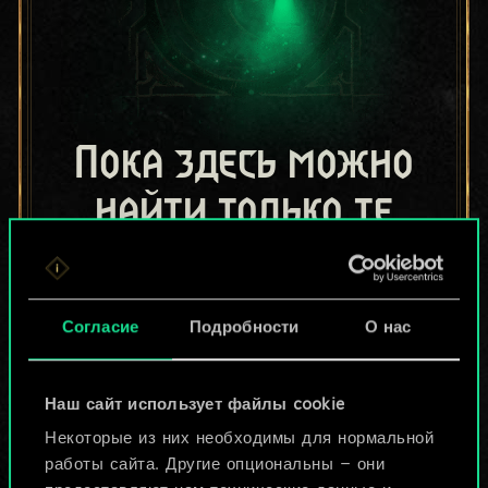
Пока здесь можно
найти только те
колоды, которыми
поделились другие
Согласие
Подробности
О нас
игроки.
Но их может быть
Наш сайт использует файлы cookie
Некоторые из них необходимы для нормальной
больше!
работы сайта. Другие опциональны — они