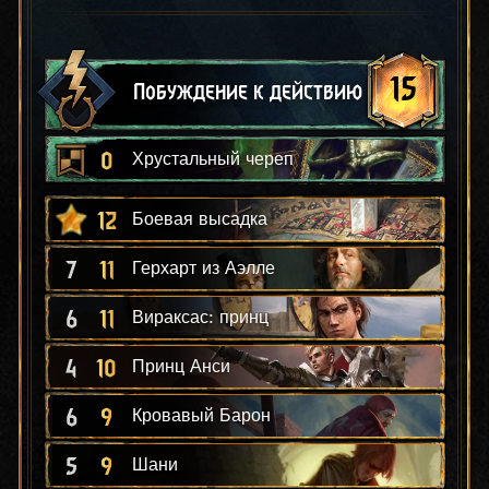
15
Побуждение к действию
0
Хрустальный череп
12
Боевая высадка
7
11
Герхарт из Аэлле
6
11
Вираксас: принц
4
10
Принц Анси
6
9
Кровавый Барон
5
9
Шани