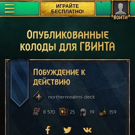
ИГРАЙТЕ
БЕСПЛАТНО!
ВОЙТИ
Опубликованные
колоды для ГВИНТА
Побуждение к
действию
northernrealms
deck
8 570
25
19
159