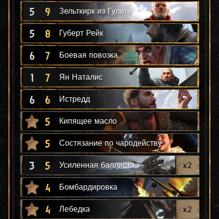
5
9
Зельткирк из Гулеты
5
8
Губерт Рейк
6
7
Боевая повозка
1
7
Ян Наталис
6
6
Истредд
5
Кипящее масло
5
Состязание по чародейству
3
5
x
2
Усиленная баллиста
4
Бомбардировка
4
x
2
Лебедка