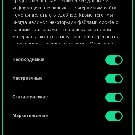
предоставляют нам технические данные и
информацию, связанную с содержимым сайта,
Назвать колоду и описать её
помогая делать его удобнее. Кроме того, мы
иногда делимся некоторыми файлами cookie с
Изменить колоду
нашими партнёрами, чтобы показывать вам
материалы, которые могут вас заинтересовать,
— например, в социальных сетях. Однако все
ИЛИ
опциональные файлы cookie требуют вашего
Выбор
разрешения.
Необходимые
согласия
Просмотреть колоды
Найти подробную информацию о том, как мы
Настроечные
используем ваши файлы cookie, и изменить
связанные с ними параметры можно в меню
«Настройки» ниже.
Статистические
Маркетинговые