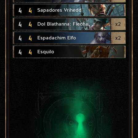
4
4
Sapadores Vrihedd
4
4
x
2
Dol Blathanna: Flecha
4
4
x
2
Espadachim Elfo
4
4
Esquilo