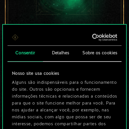
Por enquanto, isto é
apenas um conjunto
Consentir
Detalhes
Sobre os cookies
de cartas
compartilhado.
Nosso site usa cookies
No entanto, dá para
Alguns são indispensáveis para o funcionamento
do site. Outros são opcionais e fornecem
ser muito mais!
informações técnicas e relacionadas a conteúdos
para que o site funcione melhor para você. Para
nos ajudar a alcançar você, por exemplo, nas
Dê um nome para este baralho e crie
mídias sociais, com algo que possa ser de seu
interesse, podemos compartilhar partes dos
um guia