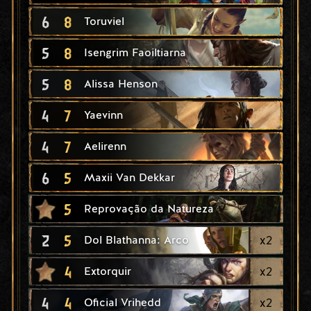
6
8
Toruviel
5
8
Isengrim Faoiltiarna
5
8
Alissa Henson
4
7
Yaevinn
4
7
Aelirenn
6
5
Maxii Van Dekkar
5
Reprovação da Natureza
2
5
x
2
Dol Blathanna: Arco
4
x
2
Extorquir
4
4
x
2
Oficial Vrihedd