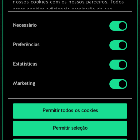
nossos cookies com os nossos parceiros. Todos
esses cookies adicionais precisarão da sua
Editar baralho
permissão, no entanto.
Seleção
Necessário
de
Você encontrará todos os detalhes sobre o uso
OU
consentimento
de cookies e poderá ajustar as suas preferências
Preferências
no menu "Configurações" abaixo.
Navegue pelos baralhos da
comunidade
Estatísticas
Marketing
Permitir todos os cookies
Permitir seleção