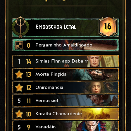
16
Emboscada Letal
0
Pergaminho Amaldiçoado
1
14
Simlas Finn aep Dabairr
13
Morte Fingida
12
Oniromancia
5
11
Vernossiel
10
Korathi Chamardente
5
9
Vanadáin