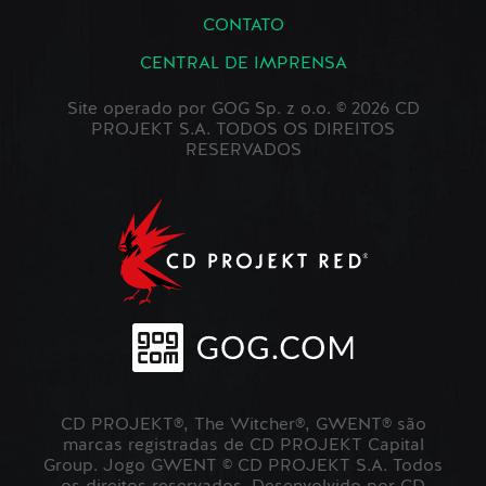
CONTATO
CENTRAL DE IMPRENSA
Site operado por GOG Sp. z o.o. © 2026 CD
PROJEKT S.A. TODOS OS DIREITOS
RESERVADOS
CD PROJEKT®, The Witcher®, GWENT® são
marcas registradas de CD PROJEKT Capital
Group. Jogo GWENT © CD PROJEKT S.A. Todos