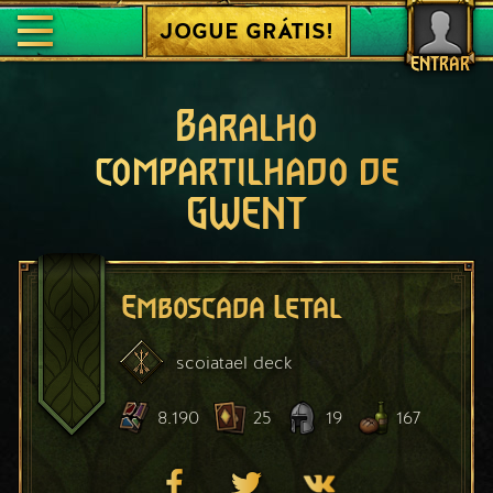
JOGUE GRÁTIS!
ENTRAR
Baralho
compartilhado de
GWENT
Emboscada Letal
scoiatael
deck
8.190
25
19
167