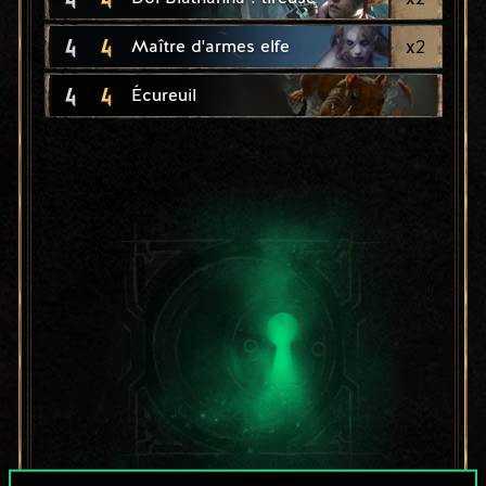
4
4
x
2
Maître d'armes elfe
4
4
Écureuil