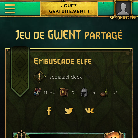
JOUEZ
GRATUITEMENT !
SE CONNECTER
Jeu de GWENT partagé
Embuscade elfe
scoiatael
deck
8 190
25
19
167