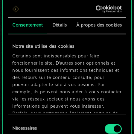
Pour l'instant, ce
n'est qu'un jeu de
Consentement
Détails
À propos des cookies
cartes partagé.
Notre site utilise des cookies
Mais cela peut être
Certains sont indispensables pour faire
tellement plus !
fonctionner le site. D'autres sont optionnels et
nous fournissent des informations techniques et
des retours sur le contenu consulté, pour
Nommer ce jeu et créer un guide
pouvoir adapter le site à vos besoins. Par
exemple, ils peuvent nous aider à vous contacter
via les réseaux sociaux si nous avons des
Modifier le jeu
informations qui peuvent vous intéresser.
Parfois, nous partageons également certains de
OU
nos cookies avec nos partenaires. Cependant,
Sélection
ces cookies optionnels ne seront appliqués
Nécessaires
du