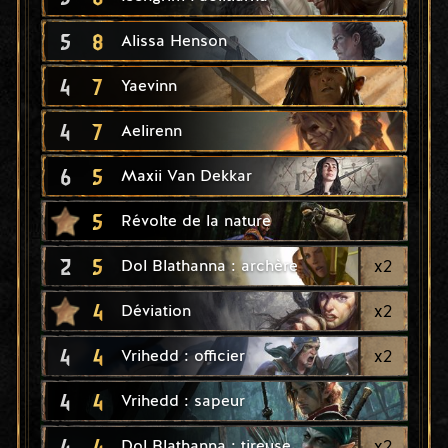
5
8
Alissa Henson
4
7
Yaevinn
4
7
Aelirenn
6
5
Maxii Van Dekkar
5
Révolte de la nature
2
5
x
2
Dol Blathanna : archère
4
x
2
Déviation
4
4
x
2
Vrihedd : officier
4
4
Vrihedd : sapeur
4
4
x
2
Dol Blathanna : tireuse