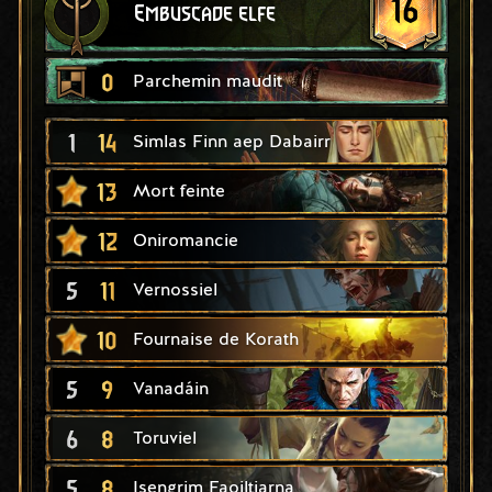
16
Embuscade elfe
0
Parchemin maudit
1
14
Simlas Finn aep Dabairr
13
Mort feinte
12
Oniromancie
5
11
Vernossiel
10
Fournaise de Korath
5
9
Vanadáin
6
8
Toruviel
5
8
Isengrim Faoiltiarna