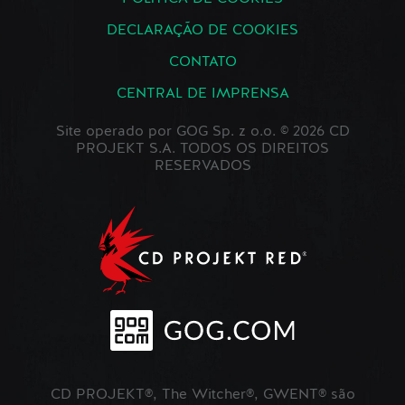
DECLARAÇÃO DE COOKIES
CONTATO
CENTRAL DE IMPRENSA
Site operado por GOG Sp. z o.o. © 2026 CD
PROJEKT S.A. TODOS OS DIREITOS
RESERVADOS
CD PROJEKT®, The Witcher®, GWENT® são