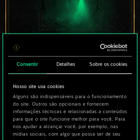
Por enquanto, isto é
apenas um conjunto
Consentir
Detalhes
Sobre os cookies
de cartas
Nosso site usa cookies
compartilhado.
Alguns são indispensáveis para o funcionamento
No entanto, dá para
do site. Outros são opcionais e fornecem
informações técnicas e relacionadas a conteúdos
ser muito mais!
para que o site funcione melhor para você. Para
nos ajudar a alcançar você, por exemplo, nas
mídias sociais, com algo que possa ser de seu