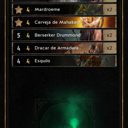
4
x
2
Mardroeme
4
Cerveja de Mahakam
5
4
x
2
Berserker Drummond
4
4
x
2
Dracar de Armadura
4
4
Esquilo