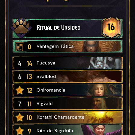
16
Ritual de Ursídeo
0
Vantagem Tática
4
14
Fucusya
6
13
Svalblod
12
Oniromancia
7
11
Sigvald
10
Korathi Chamardente
9
Rito de Sigrdrifa