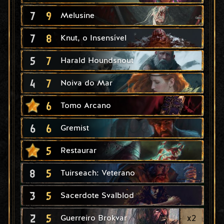
7
9
Melusine
7
8
Knut, o Insensível
5
7
Harald Houndsnout
4
7
Noiva do Mar
6
Tomo Arcano
6
6
Gremist
5
Restaurar
8
5
Tuirseach: Veterano
3
5
Sacerdote Svalblod
2
5
x
2
Guerreiro Brokvar