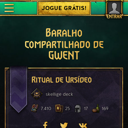
JOGUE GRÁTIS!
ENTRAR
Baralho
compartilhado de
GWENT
Ritual de Ursídeo
skellige
deck
7.410
25
17
169