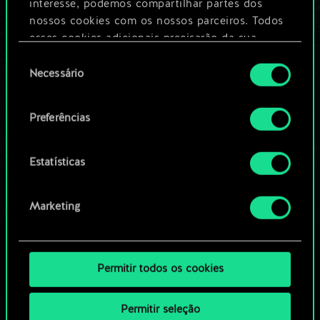
Dê um nome para este baralho e crie
interesse, podemos compartilhar partes dos
um guia
nossos cookies com os nossos parceiros. Todos
esses cookies adicionais precisarão da sua
permissão, no entanto.
Seleção
Editar baralho
Necessário
de
Você encontrará todos os detalhes sobre o uso
consentimento
OU
de cookies e poderá ajustar as suas preferências
Preferências
no menu "Configurações" abaixo.
Navegue pelos baralhos da
Estatísticas
comunidade
Marketing
Permitir todos os cookies
Permitir seleção