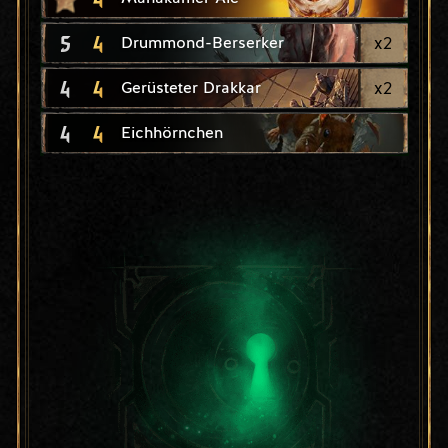
5
4
x
2
Drummond-Berserker
4
4
x
2
Gerüsteter Drakkar
4
4
Eichhörnchen