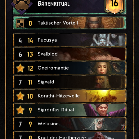
16
Bärenritual
0
Taktischer Vorteil
4
14
Fucusya
6
13
Svalblod
12
Oneiromantie
7
11
Sigvald
10
Korathi-Hitzewelle
9
Sigrdrifas Ritual
7
9
Melusine
7
8
Knut der Hartherzige