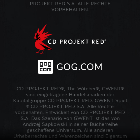
PROJEKT RED S.A. ALLE RECHTE
VORBEHALTEN.
CD PROJEKT RED®, The Witcher®, GWENT®
sind eingetragene Handelsmarken der
Kapitalgruppe CD PROJEKT RED. GWENT Spiel
© CD PROJEKT RED S.A. Alle Rechte
vorbehalten. Entwickelt von CD PROJEKT RED
S.A. Das Szenario von GWENT ist das von
Andrzej Sapkowski in seiner Bücherreihe
geschaffene Universum. Alle anderen
Urheberrechte und Warenzeichen sind Eigentum