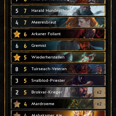
5
7
Harald Hundeschnauze
4
7
Meeresbraut
6
Arkaner Foliant
6
6
Gremist
5
Wiederherstellen
8
5
Tuirseach-Veteran
3
5
Svalblod-Priester
2
5
x
2
Brokvar-Krieger
4
x
2
Mardroeme
4
Mahakamer Ale