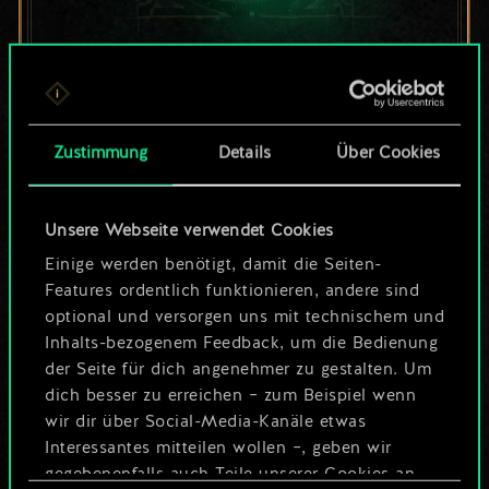
Bis jetzt ist dies nur
ein geteilter Satz
Zustimmung
Details
Über Cookies
Karten.
Wo es doch so viel
Unsere Webseite verwendet Cookies
Einige werden benötigt, damit die Seiten-
mehr sein kann!
Features ordentlich funktionieren, andere sind
optional und versorgen uns mit technischem und
Inhalts-bezogenem Feedback, um die Bedienung
Deck benennen und Leitfaden
der Seite für dich angenehmer zu gestalten. Um
erstellen
dich besser zu erreichen – zum Beispiel wenn
wir dir über Social-Media-Kanäle etwas
Interessantes mitteilen wollen –, geben wir
Deck bearbeiten
gegebenenfalls auch Teile unserer Cookies an