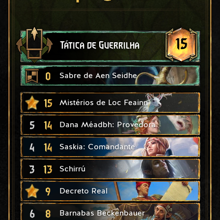
15
Tática de Guerrilha
0
Sabre de Aen Seidhe
15
Mistérios de Loc Feainn
5
14
Dana Méadbh: Provedora
4
14
Saskia: Comandante
3
13
Schirrú
9
Decreto Real
6
8
Barnabas Beckenbauer