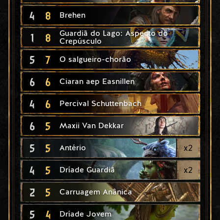
4
8
Brehen
Guardiã do Lago: Aspecto do
1
8
Crepúsculo
5
7
O salgueiro-chorão
6
6
Ciaran aep Easnillen
4
6
Percival Schuttenbach
6
5
Maxii Van Dekkar
5
5
x
2
Antério
4
5
x
2
Dríade Guardiã
2
5
Carruagem Anânica
5
4
Dríade Jovem