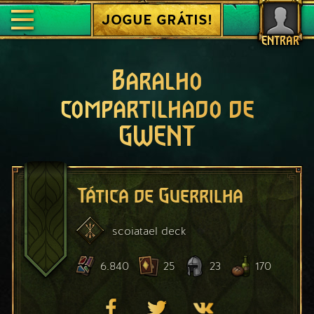
JOGUE GRÁTIS!
ENTRAR
Baralho
compartilhado de
GWENT
Tática de Guerrilha
scoiatael
deck
6.840
25
23
170