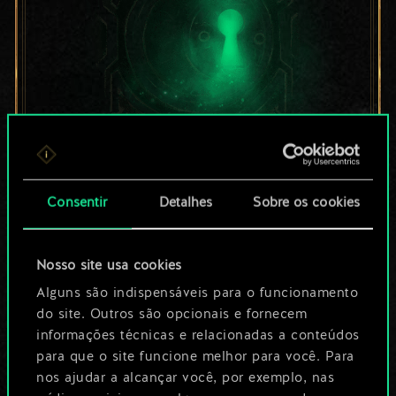
Por enquanto, isto é
Consentir
Detalhes
Sobre os cookies
apenas um conjunto
de cartas
Nosso site usa cookies
compartilhado.
Alguns são indispensáveis para o funcionamento
do site. Outros são opcionais e fornecem
No entanto, dá para
informações técnicas e relacionadas a conteúdos
para que o site funcione melhor para você. Para
ser muito mais!
nos ajudar a alcançar você, por exemplo, nas