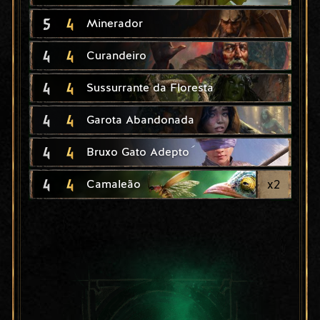
5
4
Minerador
4
4
Curandeiro
4
4
Sussurrante da Floresta
4
4
Garota Abandonada
4
4
Bruxo Gato Adepto
4
4
x
2
Camaleão