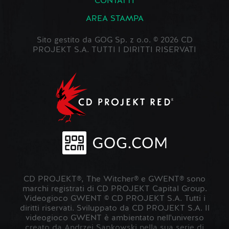
CONTATTI
AREA STAMPA
Sito gestito da GOG Sp. z o.o. © 2026 CD
PROJEKT S.A. TUTTI I DIRITTI RISERVATI
CD PROJEKT®, The Witcher® e GWENT® sono
marchi registrati di CD PROJEKT Capital Group.
Videogioco GWENT © CD PROJEKT S.A. Tutti i
diritti riservati. Sviluppato da CD PROJEKT S.A. Il
videogioco GWENT è ambientato nell'universo
creato da Andrzej Sapkowski nella sua serie di