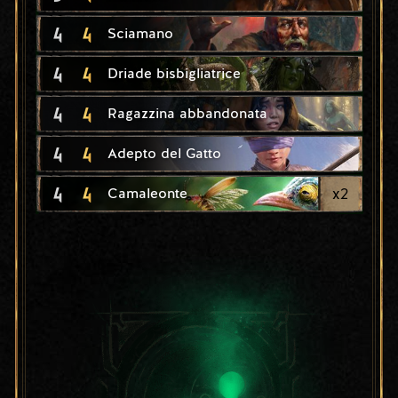
4
4
Sciamano
4
4
Driade bisbigliatrice
4
4
Ragazzina abbandonata
4
4
Adepto del Gatto
4
4
x
2
Camaleonte