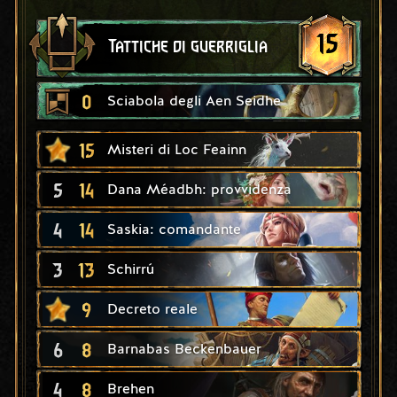
15
Tattiche di guerriglia
0
Sciabola degli Aen Seidhe
15
Misteri di Loc Feainn
5
14
Dana Méadbh: provvidenza
4
14
Saskia: comandante
3
13
Schirrú
9
Decreto reale
6
8
Barnabas Beckenbauer
4
8
Brehen