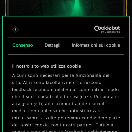
Per ora, è solo un
Consenso
Dettagli
Informazioni sui cookie
set di carte
Il nostro sito web utilizza cookie
condiviso.
Alcuni sono necessari per la funzionalità del
sito. Altri sono facoltativi e ci forniscono
Ma può diventare
feedback tecnico e relativo ai contenuti in modo
che il sito si adatti alle tue esigenze. Per aiutarci
molto altro!
a raggiungerti, ad esempio tramite i social
media, con qualcosa che potresti trovare
interessante, a volte potremmo condividere parte
Dai un nome al mazzo e crea una
dei nostri cookie con i nostri partner. Tuttavia,
guida