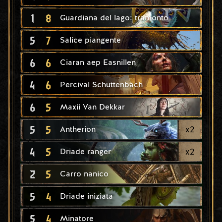
1
8
Guardiana del lago: tramonto
5
7
Salice piangente
6
6
Ciaran aep Easnillen
4
6
Percival Schuttenbach
6
5
Maxii Van Dekkar
5
5
x
2
Antherion
4
5
x
2
Driade ranger
2
5
Carro nanico
5
4
Driade iniziata
5
4
Minatore