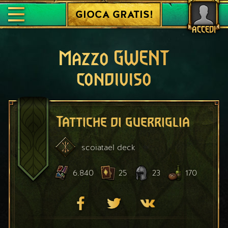
GIOCA GRATIS!
ACCEDI
Mazzo GWENT
condiviso
Tattiche di guerriglia
scoiatael
deck
6.840
25
23
170