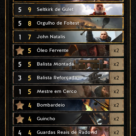
5
9
Seltkirk de Gulet
5
8
Orgulho de Foltest
1
7
John Natalis
5
x
2
Óleo Fervente
5
5
x
2
Balista Montada
3
5
x
2
Balista Reforçada
1
5
x
2
Mestre em Cerco
4
x
2
Bombardeio
4
x
2
Guincho
4
4
x
2
Guardas Reais de Radovid