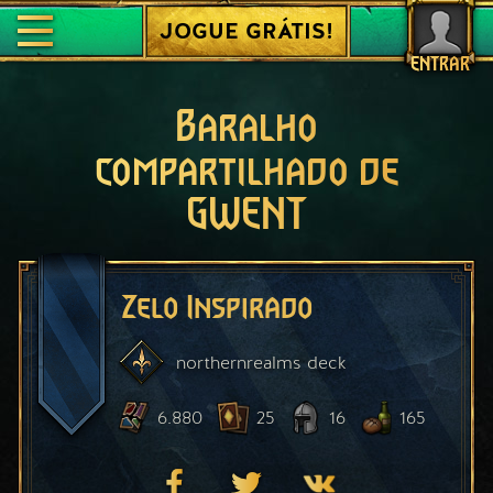
JOGUE GRÁTIS!
ENTRAR
Baralho
compartilhado de
GWENT
Zelo Inspirado
northernrealms
deck
6.880
25
16
165