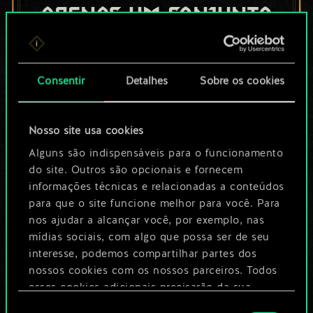
apenas um conjunto
de cartas
compartilhado.
Consentir
Detalhes
Sobre os cookies
No entanto, dá para
Nosso site usa cookies
ser muito mais!
Alguns são indispensáveis para o funcionamento
do site. Outros são opcionais e fornecem
informações técnicas e relacionadas a conteúdos
Dê um nome para este baralho e crie
para que o site funcione melhor para você. Para
um guia
nos ajudar a alcançar você, por exemplo, nas
mídias sociais, com algo que possa ser de seu
Editar baralho
interesse, podemos compartilhar partes dos
nossos cookies com os nossos parceiros. Todos
esses cookies adicionais precisarão da sua
OU
permissão, no entanto.
Seleção