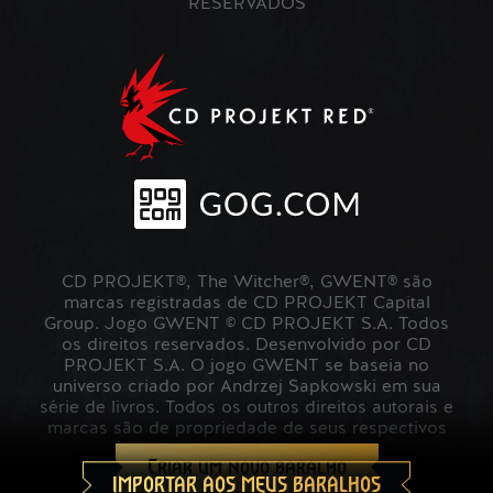
RESERVADOS
CD PROJEKT®, The Witcher®, GWENT® são
marcas registradas de CD PROJEKT Capital
Group. Jogo GWENT © CD PROJEKT S.A. Todos
os direitos reservados. Desenvolvido por CD
PROJEKT S.A. O jogo GWENT se baseia no
universo criado por Andrzej Sapkowski em sua
série de livros. Todos os outros direitos autorais e
marcas são de propriedade de seus respectivos
proprietários.
Criar um novo baralho
IMPORTAR AOS MEUS BARALHOS