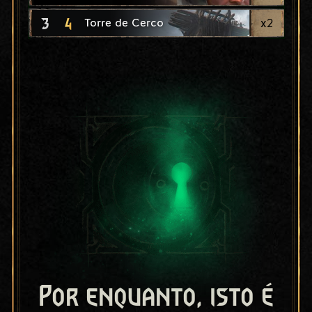
3
4
x
2
Torre de Cerco
Por enquanto, isto é