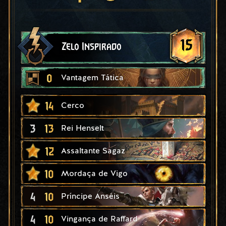
15
Zelo Inspirado
0
Vantagem Tática
14
Cerco
3
13
Rei Henselt
12
Assaltante Sagaz
10
Mordaça de Vigo
4
10
Príncipe Anséis
4
10
Vingança de Raffard