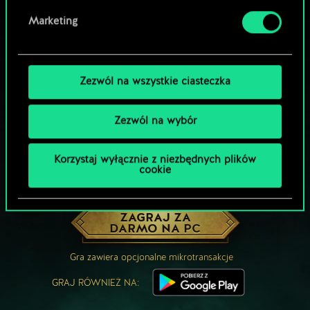
Marketing
Zezwól na wszystkie ciasteczka
Zezwól na wybór
Korzystaj wyłącznie z niezbędnych plików
cookie
MOŻE PARTYJKA W GWINTA?
ZAGRAJ ZA
DARMO NA PC
Gra zawiera opcjonalne mikrotransakcje
GRAJ RÓWNIEŻ NA: