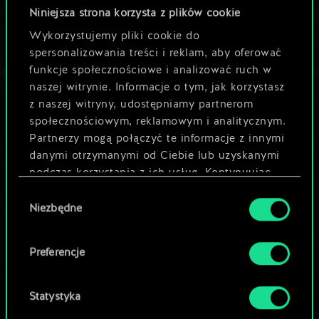
odkryć jej
Niniejsza strona korzysta z plików cookie
Wykorzystujemy pliki cookie do
potencjał!
spersonalizowania treści i reklam, aby oferować
funkcje społecznościowe i analizować ruch w
naszej witrynie. Informacje o tym, jak korzystasz
Nazwij talię i opisz swoją strategię
z naszej witryny, udostępniamy partnerom
społecznościowym, reklamowym i analitycznym.
Partnerzy mogą połączyć te informacje z innymi
Edytuj talię
danymi otrzymanymi od Ciebie lub uzyskanymi
podczas korzystania z ich usług. Kontynuując
LUB
korzystanie z naszej witryny, zgadasz się na
Wybór
używanie plików cookie.
Niezbędne
zgody
Przeglądaj talie społeczności
Preferencje
Statystyka