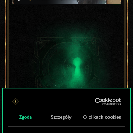
Lubisz grać tą talią?
Zgoda
Szczegóły
O plikach cookies
Pomóż społeczności