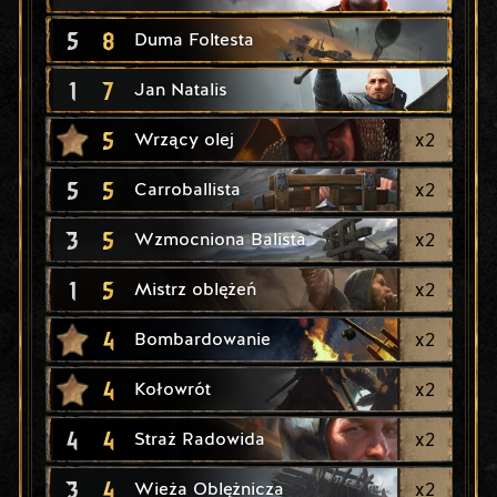
5
8
Duma Foltesta
1
7
Jan Natalis
5
x
2
Wrzący olej
5
5
x
2
Carroballista
3
5
x
2
Wzmocniona Balista
1
5
x
2
Mistrz oblężeń
4
x
2
Bombardowanie
4
x
2
Kołowrót
4
4
x
2
Straż Radowida
3
4
x
2
Wieża Oblężnicza