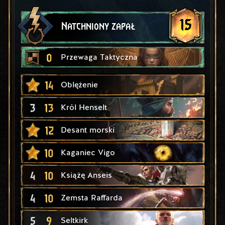
15
Natchniony zapał
0
Przewaga Taktyczna
14
Oblężenie
3
13
Król Henselt
12
Desant morski
10
Kaganiec Vigo
4
10
Książę Anseis
4
10
Zemsta Raffarda
5
9
Seltkirk