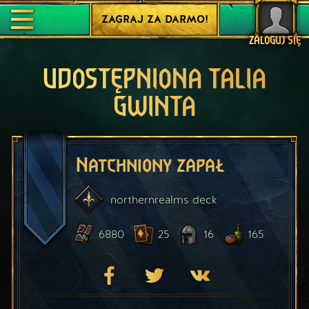
ZAGRAJ ZA DARMO!
ZALOGUJ SIĘ
UDOSTĘPNIONA TALIA
GWINTA
Natchniony zapał
northernrealms
deck
6880
25
16
165