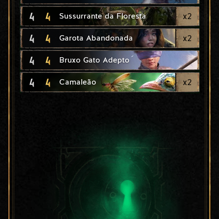
4
4
x
2
Sussurrante da Floresta
4
4
x
2
Garota Abandonada
4
4
Bruxo Gato Adepto
4
4
x
2
Camaleão