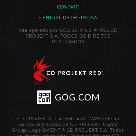
CONTATO
CENTRAL DE IMPRENSA
Site operado por GOG Sp. z o.o. © 2026 CD
PROJEKT S.A. TODOS OS DIREITOS
RESERVADOS
CD PROJEKT®, The Witcher®, GWENT® são
marcas registradas de CD PROJEKT Capital
Group. Jogo GWENT © CD PROJEKT S.A. Todos