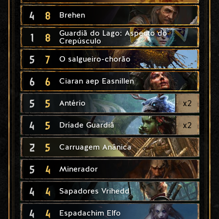
4
8
Brehen
Guardiã do Lago: Aspecto do
1
8
Crepúsculo
5
7
O salgueiro-chorão
6
6
Ciaran aep Easnillen
5
5
x
2
Antério
4
5
x
2
Dríade Guardiã
2
5
Carruagem Anânica
5
4
Minerador
4
4
Sapadores Vrihedd
4
4
Espadachim Elfo