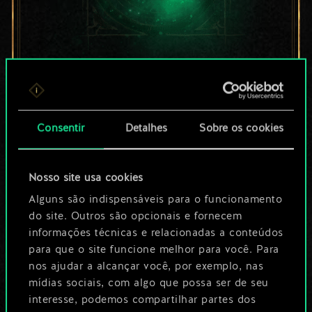
Por enquanto, isto é
apenas um conjunto
Consentir
Detalhes
Sobre os cookies
de cartas
compartilhado.
Nosso site usa cookies
No entanto, dá para
Alguns são indispensáveis para o funcionamento
do site. Outros são opcionais e fornecem
ser muito mais!
informações técnicas e relacionadas a conteúdos
para que o site funcione melhor para você. Para
nos ajudar a alcançar você, por exemplo, nas
Dê um nome para este baralho e crie
mídias sociais, com algo que possa ser de seu
interesse, podemos compartilhar partes dos
um guia