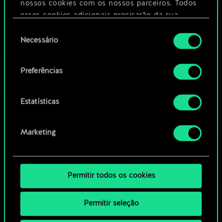
nossos cookies com os nossos parceiros. Todos
esses cookies adicionais precisarão da sua
Editar baralho
permissão, no entanto.
Seleção
Necessário
de
Você encontrará todos os detalhes sobre o uso
OU
consentimento
de cookies e poderá ajustar as suas preferências
Preferências
no menu "Configurações" abaixo.
Navegue pelos baralhos da
comunidade
Estatísticas
Marketing
Permitir todos os cookies
Permitir seleção