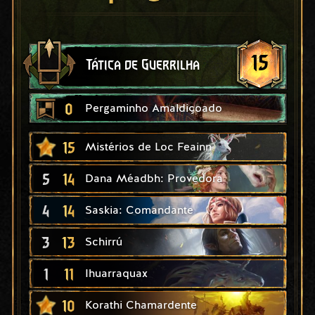
15
Tática de Guerrilha
0
Pergaminho Amaldiçoado
15
Mistérios de Loc Feainn
5
14
Dana Méadbh: Provedora
4
14
Saskia: Comandante
3
13
Schirrú
1
11
Ihuarraquax
10
Korathi Chamardente