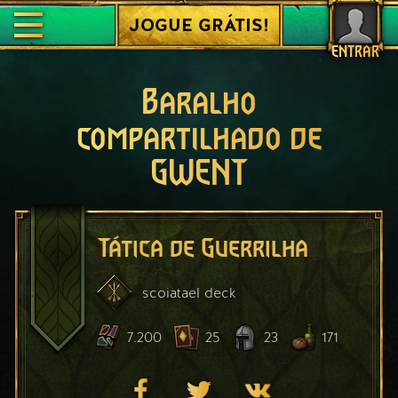
JOGUE GRÁTIS!
ENTRAR
Baralho
compartilhado de
GWENT
Tática de Guerrilha
scoiatael
deck
7.200
25
23
171