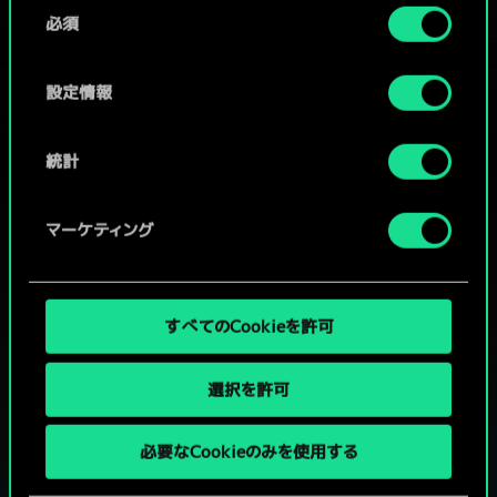
同
コミュニティデッキを閲覧
詳細は、下記の「設定」メニューでご確認ください。
必須
意
の
選
設定情報
択
統計
マーケティング
すべてのCookieを許可
選択を許可
グウェントでひと勝負といかない
必要なCookieのみを使用する
か？