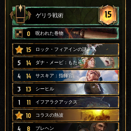
15
ゲリラ戦術
0
呪われた巻物
15
ロック・フィアインの謎
5
14
ダナ・メービ：もたらす者
4
14
サスキア：指揮官
3
13
シーヒル
1
11
イフアラクアックス
10
コラスの熱波
4
8
ブレヘン