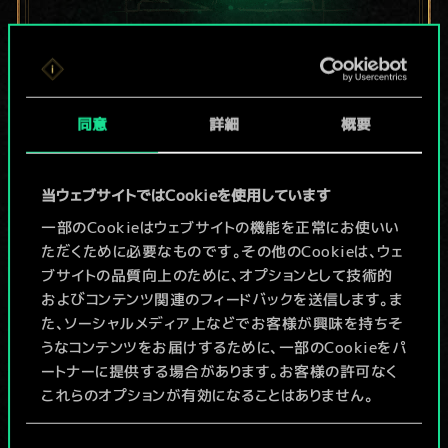
現在はまだこれし
か共有デッキがあ
同意
詳細
概要
りませんが、
当ウェブサイトではCookieを使用しています
続々追加中！
一部のCookieはウェブサイトの機能を正常にお使いい
ただくために必要なものです。その他のCookieは、ウェ
ブサイトの品質向上のために、オプションとして技術的
デッキ名入力＆ガイドを作成
およびコンテンツ関連のフィードバックを送信します。ま
た、ソーシャルメディア上などでお客様が興味を持ちそ
デッキを編集
うなコンテンツをお届けするために、一部のCookieをパ
ートナーに提供する場合があります。お客様の許可なく
これらのオプションが有効になることはありません。
/
Cookieの使用およびパフォーマンスの変更点に関する