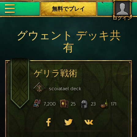
無料でプレイ
ログイン
グウェント デッキ共
有
ゲリラ戦術
scoiatael
deck
7,200
25
23
171