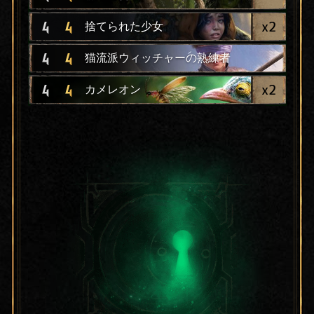
x
2
4
4
捨てられた少女
4
4
猫流派ウィッチャーの熟練者
x
2
4
4
カメレオン