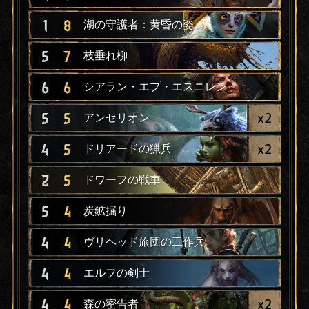
1
8
湖の守護者：黄昏の姿
5
7
枝垂れ柳
6
6
シアラン・エプ・エスニレン
x
2
5
5
アンセリオン
x
2
4
5
ドリアードの猟兵
2
5
ドワーフの戦車
5
4
炭鉱掘り
4
4
ヴリヘッド旅団の工作兵
4
4
エルフの剣士
x
2
4
4
森の密告者