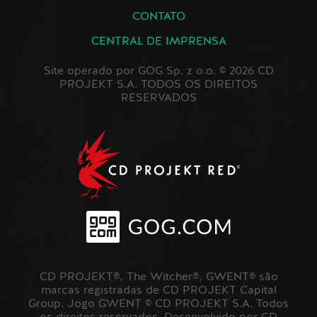
CONTATO
CENTRAL DE IMPRENSA
Site operado por GOG Sp. z o.o. © 2026 CD
PROJEKT S.A. TODOS OS DIREITOS
RESERVADOS
CD PROJEKT®, The Witcher®, GWENT® são
marcas registradas de CD PROJEKT Capital
Group. Jogo GWENT © CD PROJEKT S.A. Todos