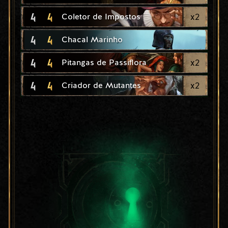
4
4
x
2
Coletor de Impostos
4
4
Chacal Marinho
4
4
x
2
Pitangas de Passiflora
4
4
x
2
Criador de Mutantes