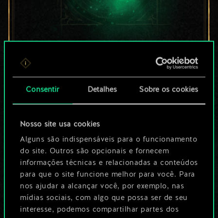
Por enquanto, isto é
apenas um conjunto
Consentir
Detalhes
Sobre os cookies
de cartas
compartilhado.
Nosso site usa cookies
No entanto, dá para
Alguns são indispensáveis para o funcionamento
do site. Outros são opcionais e fornecem
ser muito mais!
informações técnicas e relacionadas a conteúdos
para que o site funcione melhor para você. Para
nos ajudar a alcançar você, por exemplo, nas
Dê um nome para este baralho e crie
mídias sociais, com algo que possa ser de seu
interesse, podemos compartilhar partes dos
um guia