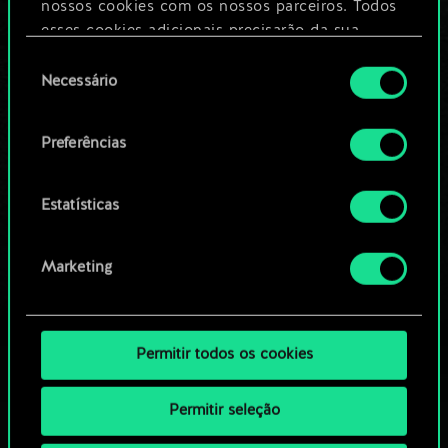
nossos cookies com os nossos parceiros. Todos
esses cookies adicionais precisarão da sua
Editar baralho
permissão, no entanto.
Seleção
Necessário
de
Você encontrará todos os detalhes sobre o uso
OU
consentimento
de cookies e poderá ajustar as suas preferências
Preferências
no menu "Configurações" abaixo.
Navegue pelos baralhos da
comunidade
Estatísticas
Marketing
Permitir todos os cookies
Permitir seleção