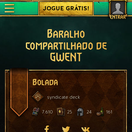
JOGUE GRÁTIS!
ENTRAR
Baralho
compartilhado de
GWENT
Bolada
syndicate
deck
7.610
25
24
161