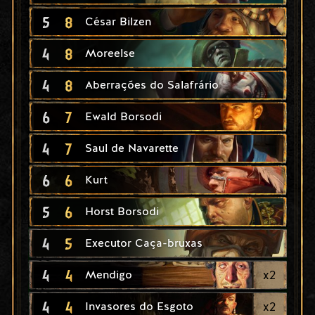
5
8
César Bilzen
4
8
Moreelse
4
8
Aberrações do Salafrário
6
7
Ewald Borsodi
4
7
Saul de Navarette
6
6
Kurt
5
6
Horst Borsodi
4
5
Executor Caça-bruxas
4
4
x
2
Mendigo
4
4
x
2
Invasores do Esgoto