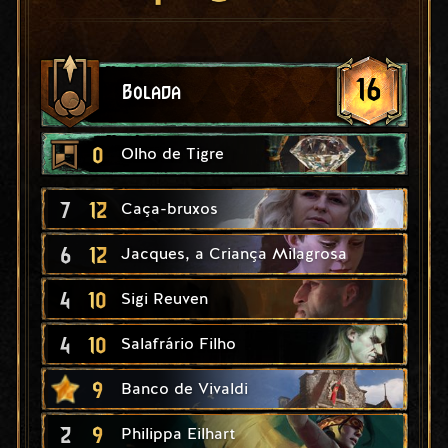
16
Bolada
0
Olho de Tigre
7
12
Caça-bruxos
6
12
Jacques, a Criança Milagrosa
4
10
Sigi Reuven
4
10
Salafrário Filho
9
Banco de Vivaldi
2
9
Philippa Eilhart