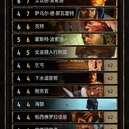
6
7
艾瓦德·波索迪
4
7
萨乌尔·德·那瓦雷特
6
6
克特
5
6
霍斯特·波索迪
4
5
女巫猎人行刑官
4
4
x
2
乞丐
4
4
x
2
下水道匪帮
4
4
x
2
税务官
4
4
海狼
4
4
x
2
帕西佛罗拉佳丽