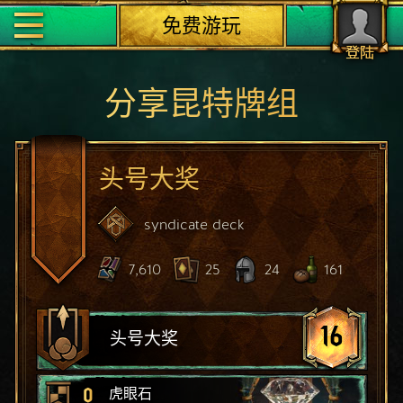
免费游玩
登陆
分享昆特牌组
头号大奖
syndicate
deck
7,610
25
24
161
16
头号大奖
0
虎眼石