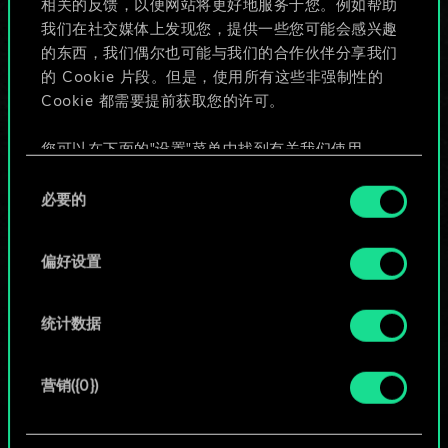
相关的反馈，以便网站将更好地服务于您。例如帮助
些！
我们在社交媒体上发现您，提供一些您可能会感兴趣
的东西，我们偶尔也可能与我们的合作伙伴分享我们
的 Cookie 片段。但是，使用所有这些非强制性的
Cookie 都需要提前获取您的许可。
给牌组命名并撰写攻略
您可以在下面的"设置"菜单中找到有关我们使用
编辑牌组
Cookie 的所有详细信息，并调整您对 Cookie 的偏
同
好。一旦您了解了其中的内容并准备好继续，请点
必要的
意
击"确定"。
或
选
择
偏好设置
浏览社区牌组
统计数据
营销({0})