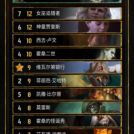
7
12
女巫追猎者
6
12
神童贾奎斯
4
10
西吉·卢文
4
10
霍桑二世
9
维瓦尔第银行
2
9
菲丽芭·艾哈特
5
8
凯撒·比尔曾
4
8
莫雷斯
4
8
霍桑的怪诞秀