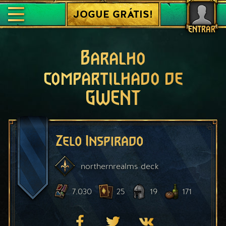
JOGUE GRÁTIS!
ENTRAR
Baralho
compartilhado de
GWENT
Zelo Inspirado
northernrealms
deck
7.030
25
19
171