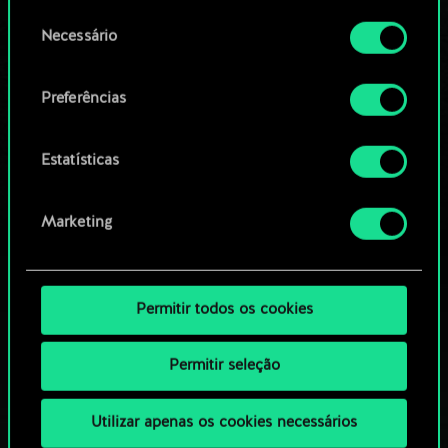
permissão, no entanto.
OU
Seleção
Necessário
de
Você encontrará todos os detalhes sobre o uso
consentimento
Navegue pelos baralhos da
de cookies e poderá ajustar as suas preferências
Preferências
no menu "Configurações" abaixo.
comunidade
Estatísticas
Marketing
Permitir todos os cookies
Permitir seleção
Utilizar apenas os cookies necessários