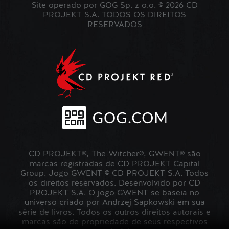
Site operado por GOG Sp. z o.o. © 2026 CD
PROJEKT S.A. TODOS OS DIREITOS
RESERVADOS
CD PROJEKT®, The Witcher®, GWENT® são
marcas registradas de CD PROJEKT Capital
Group. Jogo GWENT © CD PROJEKT S.A. Todos
os direitos reservados. Desenvolvido por CD
PROJEKT S.A. O jogo GWENT se baseia no
universo criado por Andrzej Sapkowski em sua
série de livros. Todos os outros direitos autorais e
marcas são de propriedade de seus respectivos