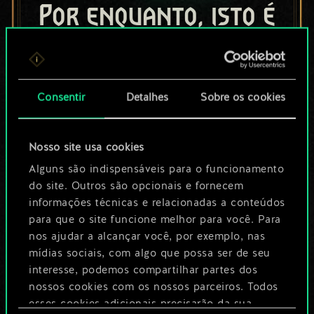
Por enquanto, isto é
apenas um conjunto
de cartas
Consentir
Detalhes
Sobre os cookies
compartilhado.
No entanto, dá para
Nosso site usa cookies
ser muito mais!
Alguns são indispensáveis para o funcionamento
do site. Outros são opcionais e fornecem
informações técnicas e relacionadas a conteúdos
para que o site funcione melhor para você. Para
Dê um nome para este baralho e crie
nos ajudar a alcançar você, por exemplo, nas
um guia
mídias sociais, com algo que possa ser de seu
interesse, podemos compartilhar partes dos
Editar baralho
nossos cookies com os nossos parceiros. Todos
esses cookies adicionais precisarão da sua