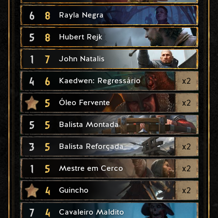
6
8
Rayla Negra
5
8
Hubert Rejk
1
7
John Natalis
4
6
x
2
Kaedwen: Regressário
5
x
2
Óleo Fervente
5
5
Balista Montada
3
5
x
2
Balista Reforçada
1
5
x
2
Mestre em Cerco
4
x
2
Guincho
7
4
Cavaleiro Maldito