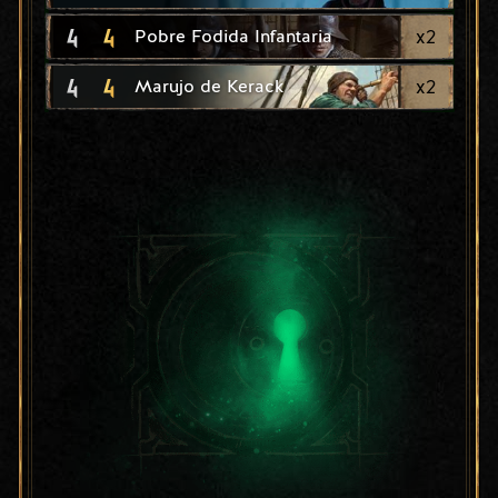
4
4
x
2
Pobre Fodida Infantaria
4
4
x
2
Marujo de Kerack