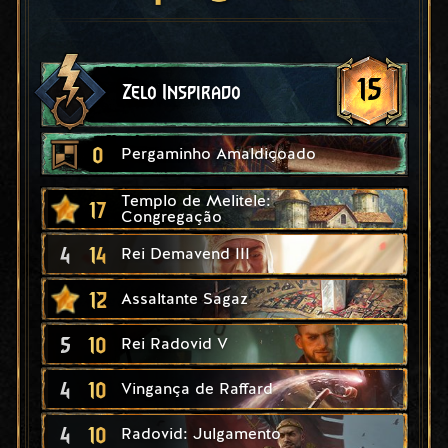
15
Zelo Inspirado
0
Pergaminho Amaldiçoado
Templo de Melitele:
17
Congregação
4
14
Rei Demavend III
12
Assaltante Sagaz
5
10
Rei Radovid V
4
10
Vingança de Raffard
4
10
Radovid: Julgamento