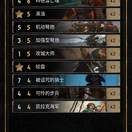
4
6
x
2
科德温亡魂
5
x
2
滚油
5
5
机动弩炮
3
5
x
2
加强型弩炮
1
5
x
2
攻城大师
4
x
2
绞盘
7
4
被诅咒的骑士
4
4
x
2
可怜的步兵
4
4
x
2
凯拉克海军