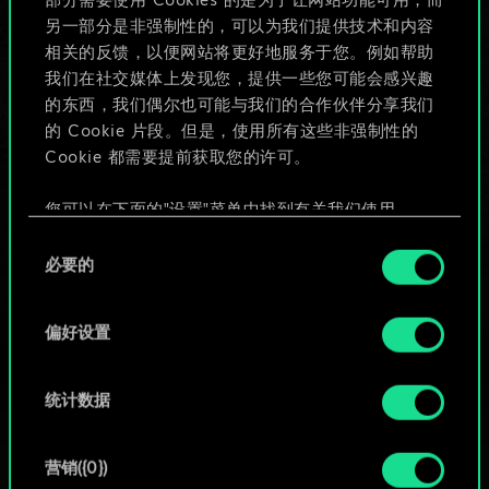
部分需要使用 Cookies 的是为了让网站功能可用，而
给牌组命名并撰写攻略
另一部分是非强制性的，可以为我们提供技术和内容
相关的反馈，以便网站将更好地服务于您。例如帮助
我们在社交媒体上发现您，提供一些您可能会感兴趣
编辑牌组
的东西，我们偶尔也可能与我们的合作伙伴分享我们
的 Cookie 片段。但是，使用所有这些非强制性的
或
Cookie 都需要提前获取您的许可。
您可以在下面的"设置"菜单中找到有关我们使用
浏览社区牌组
Cookie 的所有详细信息，并调整您对 Cookie 的偏
同
好。一旦您了解了其中的内容并准备好继续，请点
必要的
意
击"确定"。
选
择
偏好设置
统计数据
营销({0})