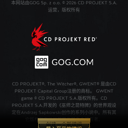
本网站由GOG Sp. z o.o. © 2026 CD PROJEKT S.A.
运营，版权所有
CD PROJEKT®, The Witcher®, GWENT® 是由CD
PROJEKT Capital Group注册的商标。 GWENT
game © CD PROJEKT S.A.版权所有。CD
PROJEKT S.A.开发的《巫师之昆特牌》的世界观设
定在Andrzej Sapkowski创作的系列小说中。所有其
它版权和商标权都属于其各自拥有者。
创建一个新牌组