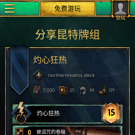
免费游玩
登陆
分享昆特牌组
灼心狂热
northernrealms
deck
7,030
25
19
171
15
灼心狂热
0
被诅咒的卷轴