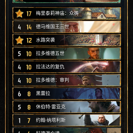
17
梅里泰莉神庙：众祷
4
14
德马维国王三世
12
水路突袭
5
10
拉多维德五世
4
10
拉法达的复仇
4
10
拉多维德：审判
6
8
黑蕾拉
5
8
休伯特·雷亚克
1
7
约翰·纳塔利斯