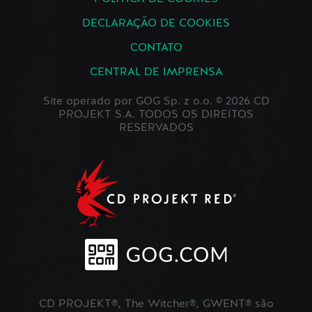
DECLARAÇÃO DE COOKIES
CONTATO
CENTRAL DE IMPRENSA
Site operado por GOG Sp. z o.o. © 2026 CD
PROJEKT S.A. TODOS OS DIREITOS
RESERVADOS
CD PROJEKT®, The Witcher®, GWENT® são