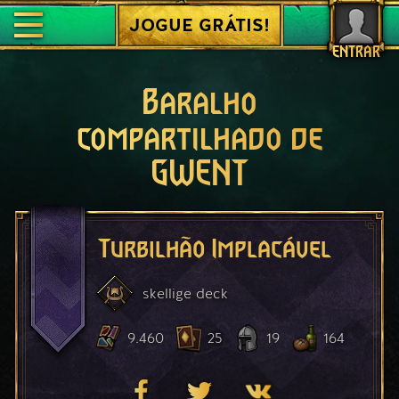
JOGUE GRÁTIS!
ENTRAR
Baralho
compartilhado de
GWENT
Turbilhão Implacável
skellige
deck
9.460
25
19
164