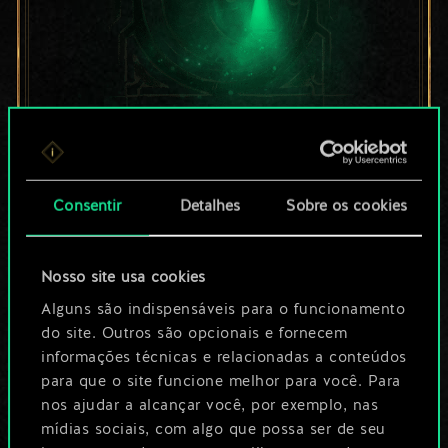
Por enquanto, isto é
apenas um conjunto
Consentir
Detalhes
Sobre os cookies
de cartas
Nosso site usa cookies
compartilhado.
Alguns são indispensáveis para o funcionamento
No entanto, dá para
do site. Outros são opcionais e fornecem
informações técnicas e relacionadas a conteúdos
ser muito mais!
para que o site funcione melhor para você. Para
nos ajudar a alcançar você, por exemplo, nas
mídias sociais, com algo que possa ser de seu