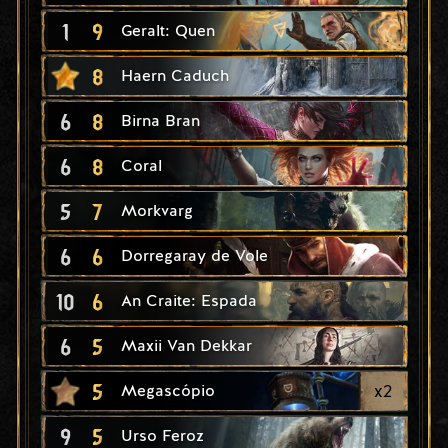
1
9
Geralt: Quen
8
Haern Caduch
6
8
Birna Bran
6
8
Coral
5
7
Morkvarg
6
6
Dorregaray de Vole
10
6
An Craite: Espada
6
5
Maxii Van Dekkar
5
x
2
Megascópio
9
5
Urso Feroz