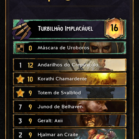
16
Turbilhão Implacável
0
Máscara de Uroboros
1
12
Andarilhos do Crepúsculo
10
Korathi Chamardente
9
Totem de Svalblod
7
9
Junod de Belhaven
3
9
Geralt: Axii
2
9
Hjalmar an Craite