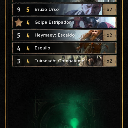
9
5
x
2
Bruxo Urso
4
Golpe Estripador
5
4
x
2
Heymaey: Escaldo
4
4
Esquilo
3
4
x
2
Tuirseach: Combatente