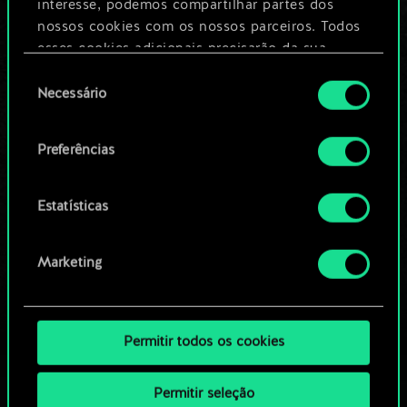
Dê um nome para este baralho e crie
interesse, podemos compartilhar partes dos
um guia
nossos cookies com os nossos parceiros. Todos
esses cookies adicionais precisarão da sua
permissão, no entanto.
Seleção
Editar baralho
Necessário
de
Você encontrará todos os detalhes sobre o uso
consentimento
OU
de cookies e poderá ajustar as suas preferências
Preferências
no menu "Configurações" abaixo.
Navegue pelos baralhos da
Estatísticas
comunidade
Marketing
Permitir todos os cookies
Permitir seleção