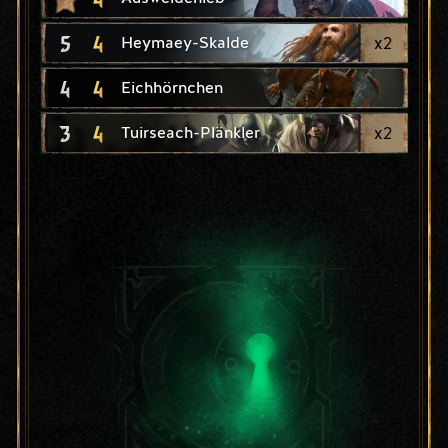
5
4
x
2
Heymaey-Skalde
4
4
Eichhörnchen
3
4
x
2
Tuirseach-Plänkler