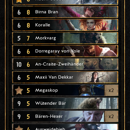
6
8
Birna Bran
6
8
Koralle
5
7
Morkvarg
6
6
Dorregaray von Vole
10
6
An-Craite-Zweihänder
6
5
Maxii Van Dekkar
5
x
2
Megaskop
9
5
Wütender Bär
9
5
x
2
Bären-Hexer
4
Ausweidehieb