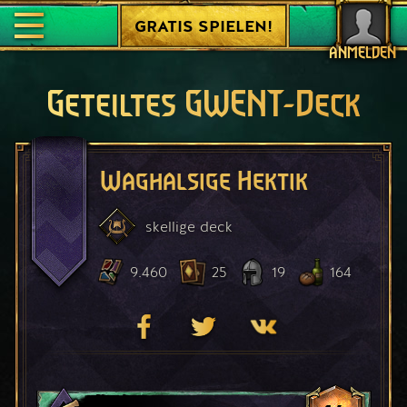
GRATIS SPIELEN!
ANMELDEN
Geteiltes GWENT-Deck
Waghalsige Hektik
skellige
deck
9.460
25
19
164