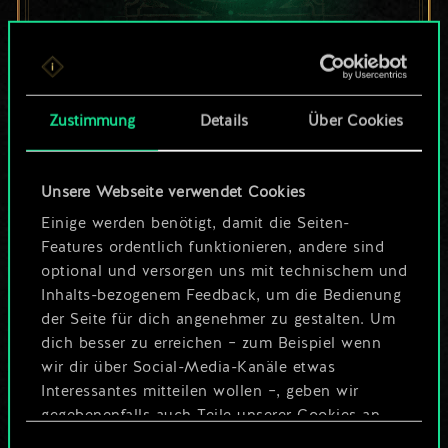
Bis jetzt ist dies nur
ein geteilter Satz
Zustimmung
Details
Über Cookies
Karten.
Unsere Webseite verwendet Cookies
Wo es doch so viel
Einige werden benötigt, damit die Seiten-
mehr sein kann!
Features ordentlich funktionieren, andere sind
optional und versorgen uns mit technischem und
Inhalts-bezogenem Feedback, um die Bedienung
der Seite für dich angenehmer zu gestalten. Um
Deck benennen und Leitfaden
dich besser zu erreichen – zum Beispiel wenn
erstellen
wir dir über Social-Media-Kanäle etwas
Interessantes mitteilen wollen –, geben wir
Deck bearbeiten
gegebenenfalls auch Teile unserer Cookies an
unsere Partner weiter. Jeder dieser optionalen
Einwilligungsauswahl