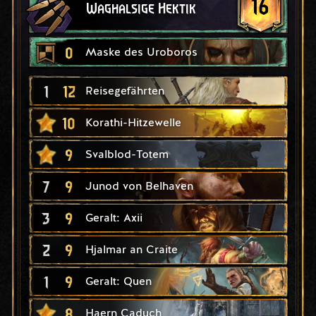
16
Waghalsige Hektik
0
Maske des Uroboros
1
12
Reisegefährten
10
Korathi-Hitzewelle
9
Svalblod-Totem
7
9
Junod von Belhaven
3
9
Geralt: Axii
2
9
Hjalmar an Craite
1
9
Geralt: Quen
8
Haern Caduch