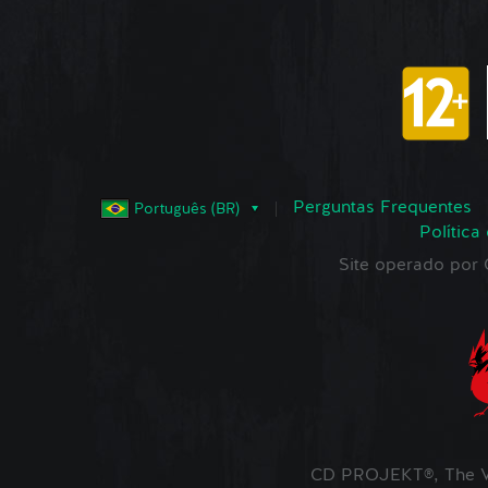
Perguntas Frequentes
Português (BR)
Política
Site operado po
CD PROJEKT®, The W