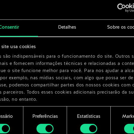
x
2
x
2
Consentir
Detalhes
Sobre os co
x
2
site usa cookies
x
2
s são indispensáveis para o funcionamento do site. Outros 
nais e fornecem informações técnicas e relacionadas a cont
que o site funcione melhor para você. Para nos ajudar a alc
 por exemplo, nas mídias sociais, com algo que possa ser de
esse, podemos compartilhar partes dos nossos cookies com 
s parceiros. Todos esses cookies adicionais precisarão da su
ssão, no entanto.
encontrará todos os detalhes sobre o uso de cookies e pode
ssário
Preferências
Estatísticas
Marke
ar as suas preferências no menu "Configurações" abaixo.
mento