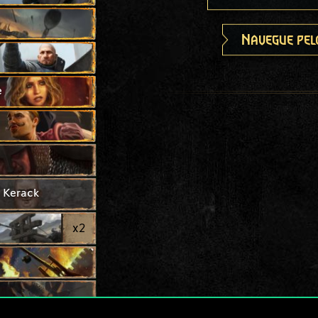
Navegue pel
e
 Kerack
x
2