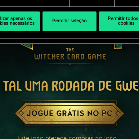
ilizar apenas os
Permitir todos
Permitir seleção
kies necessários
cookies
 TAL UMA RODADA DE GW
JOGUE GRÁTIS NO PC
Este jogo oferece compras no jogo