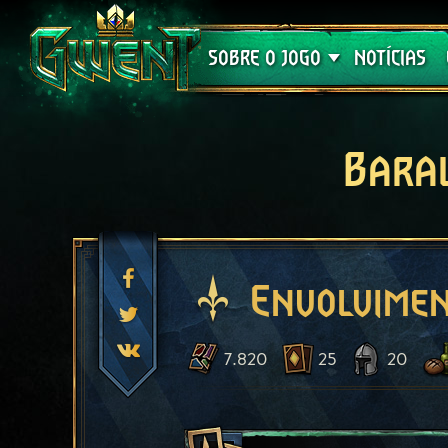
Suporte
SOBRE O JOGO
NOTÍCIAS
Bara
Envolvimen
7.820
25
20