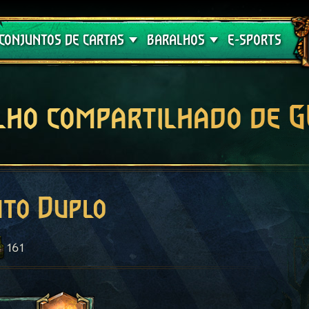
Crimson Curse
Guia de Baralhos
CONJUNTOS DE CARTAS
BARALHOS
E-SPORTS
lho compartilhado de 
to Duplo
161