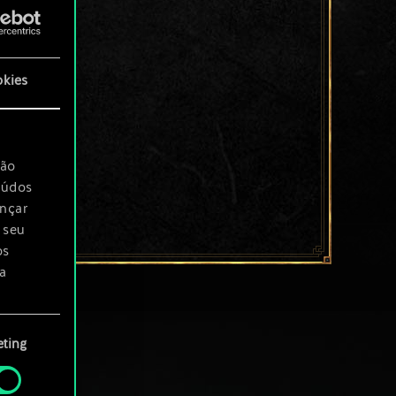
okies
são
eúdos
ançar
 seu
os
a
rá
ting