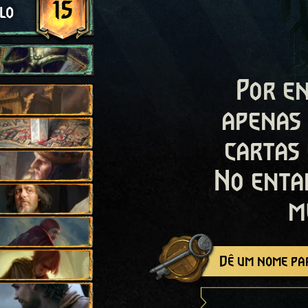
15
lo
Por en
apenas
cartas
No enta
m
Dê um nome par