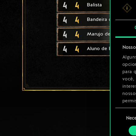
4
4
Balista
4
4
Bandeira de Dun
4
4
Marujo de Kerack
4
4
Nosso 
Aluno de Ban Ard
Algun
opcio
para 
você,
inter
nosso
permi
Seleção
Você 
Nece
de
ajust
consenti