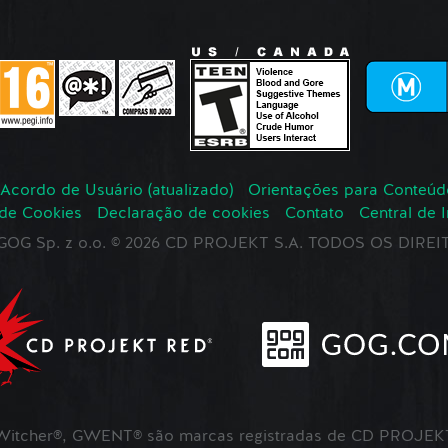
Acordo de Usuário (atualizado)
Orientações para Conteúd
 de Cookies
Declaração de cookies
Contato
Central de 
r GOG Sp. z o.o. © 2026 CD PROJEKT S.A. TODOS OS DIR
itcher®, GWENT® são marcas registradas de CD PROJEKT 