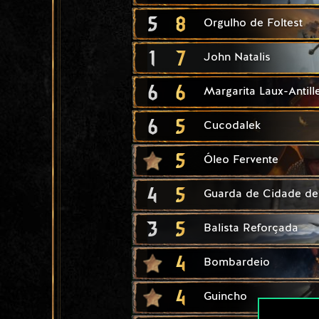
5
8
Orgulho de Foltest
1
7
John Natalis
6
6
Margarita Laux-Antill
6
5
Cucodalek
5
Óleo Fervente
4
5
Guarda de Cidade de
3
5
Balista Reforçada
4
Bombardeio
4
Guincho