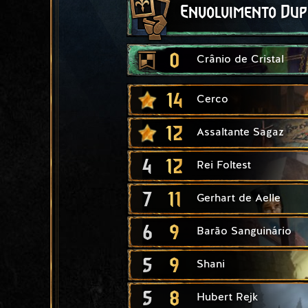
Envolvimento Dup
0
Crânio de Cristal
14
Cerco
12
Assaltante Sagaz
4
12
Rei Foltest
7
11
Gerhart de Aelle
6
9
Barão Sanguinário
5
9
Shani
5
8
Hubert Rejk