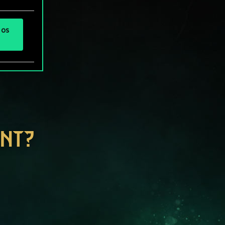
 os
ENT?