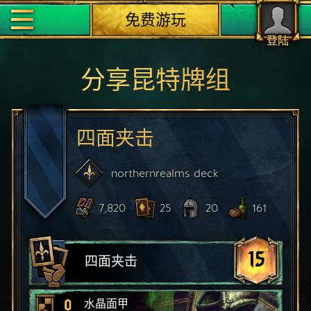
免费游玩
登陆
分享昆特牌组
四面夹击
northernrealms
deck
7,820
25
20
161
15
四面夹击
0
水晶面甲