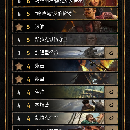
6
6
玛格丽塔·露克斯安提尔
6
5
“咯咯哒”艾伯伦特
5
滚油
4
5
凯拉克城防守卫
3
5
x
2
加强型弩炮
4
炮击
4
绞盘
4
4
x
2
弩炮
4
4
x
2
褐旗营
4
4
x
2
凯拉克海军