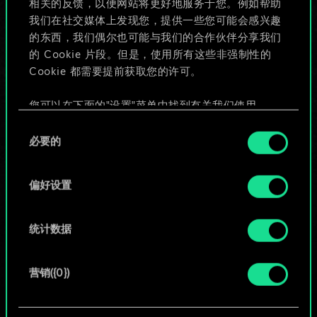
相关的反馈，以便网站将更好地服务于您。例如帮助
些！
我们在社交媒体上发现您，提供一些您可能会感兴趣
的东西，我们偶尔也可能与我们的合作伙伴分享我们
的 Cookie 片段。但是，使用所有这些非强制性的
Cookie 都需要提前获取您的许可。
给牌组命名并撰写攻略
您可以在下面的"设置"菜单中找到有关我们使用
编辑牌组
Cookie 的所有详细信息，并调整您对 Cookie 的偏
同
好。一旦您了解了其中的内容并准备好继续，请点
必要的
意
击"确定"。
或
选
择
偏好设置
浏览社区牌组
统计数据
营销({0})