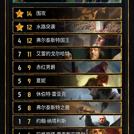
14
围攻
12
水路突袭
4
12
弗尔泰斯特国王
7
11
艾雷的戈尔哈特
6
9
赤红男爵
5
9
夏妮
5
8
休伯特·雷亚克
5
8
弗尔泰斯特之傲
1
7
约翰·纳塔利斯