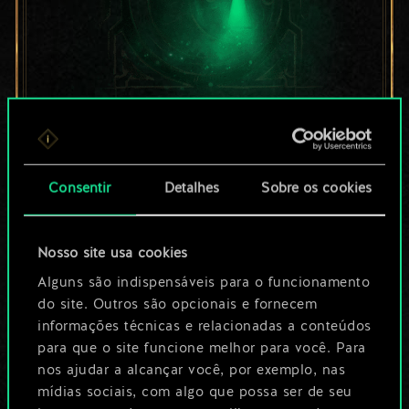
Por enquanto, isto é
apenas um conjunto
Consentir
Detalhes
Sobre os cookies
de cartas
Nosso site usa cookies
compartilhado.
Alguns são indispensáveis para o funcionamento
No entanto, dá para
do site. Outros são opcionais e fornecem
informações técnicas e relacionadas a conteúdos
ser muito mais!
para que o site funcione melhor para você. Para
nos ajudar a alcançar você, por exemplo, nas
mídias sociais, com algo que possa ser de seu