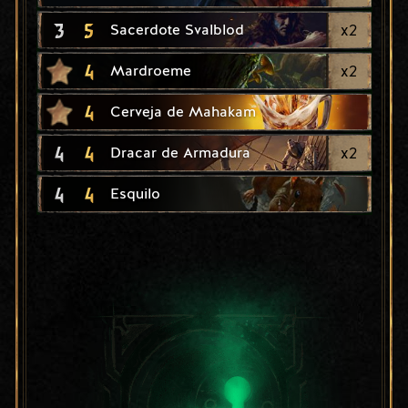
3
5
x
2
Sacerdote Svalblod
4
x
2
Mardroeme
4
Cerveja de Mahakam
4
4
x
2
Dracar de Armadura
4
4
Esquilo