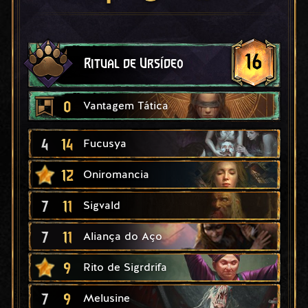
16
Ritual de Ursídeo
0
Vantagem Tática
4
14
Fucusya
12
Oniromancia
7
11
Sigvald
7
11
Aliança do Aço
9
Rito de Sigrdrifa
7
9
Melusine