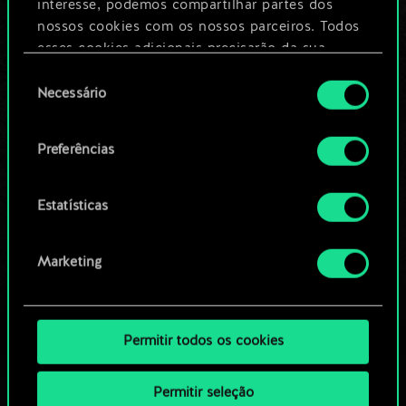
Dê um nome para este baralho e crie
interesse, podemos compartilhar partes dos
um guia
nossos cookies com os nossos parceiros. Todos
esses cookies adicionais precisarão da sua
permissão, no entanto.
Seleção
Editar baralho
Necessário
de
Você encontrará todos os detalhes sobre o uso
consentimento
OU
de cookies e poderá ajustar as suas preferências
Preferências
no menu "Configurações" abaixo.
Navegue pelos baralhos da
Estatísticas
comunidade
Marketing
Permitir todos os cookies
Permitir seleção