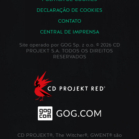
DECLARAÇÃO DE COOKIES
CONTATO
CENTRAL DE IMPRENSA
Site operado por GOG Sp. z o.o. © 2026 CD
PROJEKT S.A. TODOS OS DIREITOS
RESERVADOS
CD PROJEKT®, The Witcher®, GWENT® são