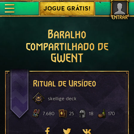
JOGUE GRÁTIS!
ENTRAR
Baralho
compartilhado de
GWENT
Ritual de Ursídeo
skellige
deck
7.680
25
18
170