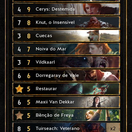
4
9
Cerys: Destemida
7
8
Knut, o Insensível
3
8
Cuecas
4
7
Noiva do Mar
3
7
Vildkaarl
6
6
Dorregaray de Vole
5
Restaurar
6
5
Maxii Van Dekkar
5
Bênção de Freya
8
5
x
2
Tuirseach: Veterano