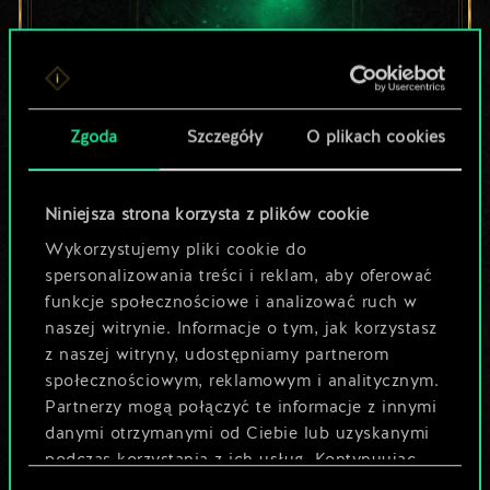
Lubisz grać tą talią?
Zgoda
Szczegóły
O plikach cookies
Pomóż społeczności
odkryć jej
Niniejsza strona korzysta z plików cookie
Wykorzystujemy pliki cookie do
potencjał!
spersonalizowania treści i reklam, aby oferować
funkcje społecznościowe i analizować ruch w
naszej witrynie. Informacje o tym, jak korzystasz
Nazwij talię i opisz swoją strategię
z naszej witryny, udostępniamy partnerom
społecznościowym, reklamowym i analitycznym.
Partnerzy mogą połączyć te informacje z innymi
Edytuj talię
danymi otrzymanymi od Ciebie lub uzyskanymi
podczas korzystania z ich usług. Kontynuując
LUB
korzystanie z naszej witryny, zgadasz się na