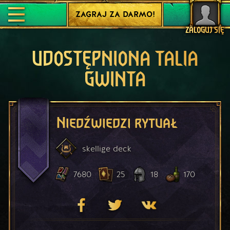
ZAGRAJ ZA DARMO!
ZALOGUJ SIĘ
UDOSTĘPNIONA TALIA
GWINTA
Niedźwiedzi rytuał
skellige
deck
7680
25
18
170