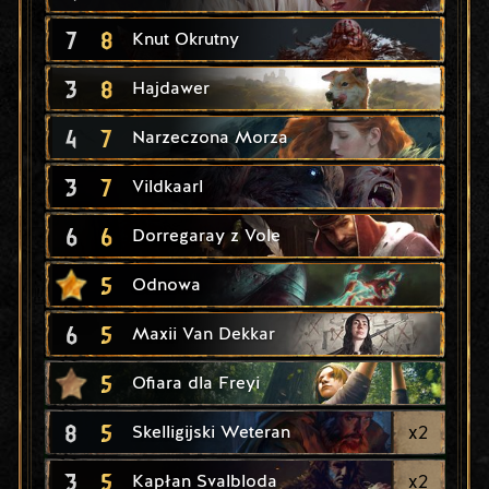
7
8
Knut Okrutny
3
8
Hajdawer
4
7
Narzeczona Morza
3
7
Vildkaarl
6
6
Dorregaray z Vole
5
Odnowa
6
5
Maxii Van Dekkar
5
Ofiara dla Freyi
8
5
x
2
Skelligijski Weteran
3
5
x
2
Kapłan Svalbloda