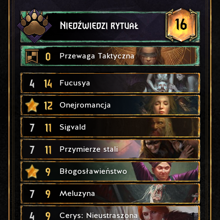
16
Niedźwiedzi rytuał
0
Przewaga Taktyczna
4
14
Fucusya
12
Onejromancja
7
11
Sigvald
7
11
Przymierze stali
9
Błogosławieństwo
7
9
Meluzyna
4
9
Cerys: Nieustraszona