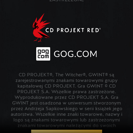
ZASTRZEŻONE
CD PROJEKT®, The Witcher®, GWINT® są
zarejestrowanymi znakami towarowymi grupy
kapitałowej CD PROJEKT. Gra GWINT © CD
PROJEKT S.A. Wszelkie prawa zastrzeżone.
Wyprodukowane przez CD PROJEKT S.A. Gra
GWINT jest osadzona w uniwersum stworzonym
przez Andrzeja Sapkowskiego w serii książek jego
autorstwa. Wszelkie inne znaki towarowe, nazwy i
logo są znakami towarowymi lub zastrzeżonymi
znakami towarowymi należącymi do swoich
prawowitych właścicieli.