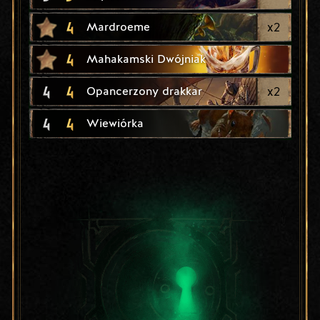
4
x
2
Mardroeme
4
Mahakamski Dwójniak
4
4
x
2
Opancerzony drakkar
4
4
Wiewiórka