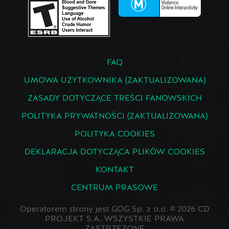
FAQ
UMOWA UŻYTKOWNIKA (ZAKTUALIZOWANA)
ZASADY DOTYCZĄCE TREŚCI FANOWSKICH
POLITYKA PRYWATNOŚCI (ZAKTUALIZOWANA)
POLITYKA COOKIES
DEKLARACJA DOTYCZĄCA PLIKÓW COOKIES
KONTAKT
CENTRUM PRASOWE
Operatorem strony jest GOG Sp. z o.o. © 2026 CD
PROJEKT S.A. WSZYSTKIE PRAWA