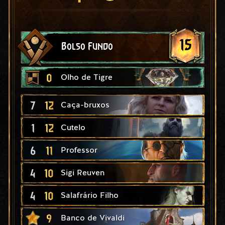
15
Bolso Fundo
0
Olho de Tigre
7
12
Caça-bruxos
1
12
Cutelo
6
11
Professor
4
10
Sigi Reuven
4
10
Salafrário Filho
9
Banco de Vivaldi