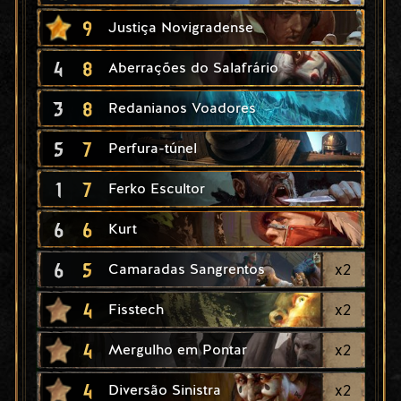
9
Justiça Novigradense
4
8
Aberrações do Salafrário
3
8
Redanianos Voadores
5
7
Perfura-túnel
1
7
Ferko Escultor
6
6
Kurt
6
5
x
2
Camaradas Sangrentos
4
x
2
Fisstech
4
x
2
Mergulho em Pontar
4
x
2
Diversão Sinistra