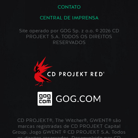
CONTATO
CENTRAL DE IMPRENSA
Site operado por GOG Sp. z o.o. © 2026 CD
PROJEKT S.A. TODOS OS DIREITOS
RESERVADOS
CD PROJEKT®, The Witcher®, GWENT® são
marcas registradas de CD PROJEKT Capital
Group. Jogo GWENT © CD PROJEKT S.A. Todos