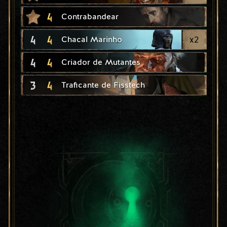
4
Contrabandear
4
4
x
2
Chacal Marinho
4
4
Criador de Mutantes
3
4
Traficante de Fisstech