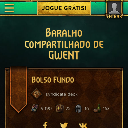
JOGUE GRÁTIS!
ENTRAR
Baralho
compartilhado de
GWENT
Bolso Fundo
syndicate
deck
9.190
25
16
163