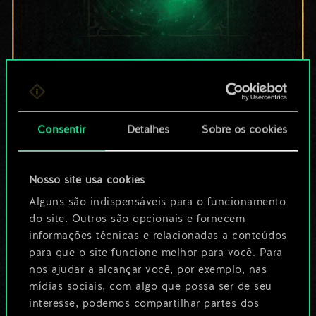
Por enquanto, isto é
apenas um conjunto
Consentir
Detalhes
Sobre os cookies
de cartas
compartilhado.
Nosso site usa cookies
No entanto, dá para
Alguns são indispensáveis para o funcionamento
do site. Outros são opcionais e fornecem
ser muito mais!
informações técnicas e relacionadas a conteúdos
para que o site funcione melhor para você. Para
nos ajudar a alcançar você, por exemplo, nas
Dê um nome para este baralho e crie
mídias sociais, com algo que possa ser de seu
interesse, podemos compartilhar partes dos
um guia