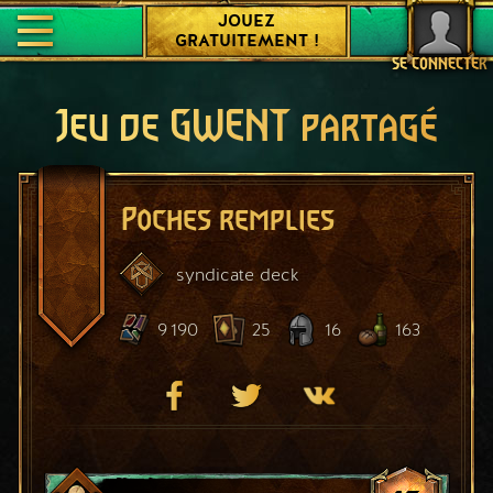
JOUEZ
GRATUITEMENT !
SE CONNECTER
Jeu de GWENT partagé
Poches remplies
syndicate
deck
9 190
25
16
163