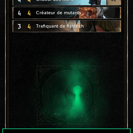
4
4
Créateur de mutants
3
4
Trafiquant de fisstech