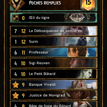
15
Poches remplies
0
Œil du tigre
7
12
La Débusqueuse de sorcières
1
12
Surin
6
11
Professeur
4
10
Sigi Reuven
4
10
Le Petit Bâtard
9
Banque Vivaldi
9
Justice de Novigrad
4
8
Bête de foire du Bâtard