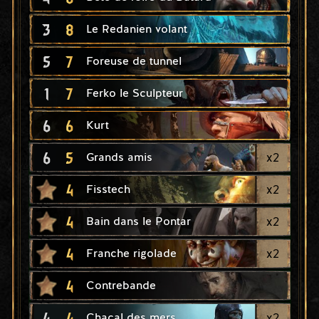
3
8
Le Redanien volant
5
7
Foreuse de tunnel
1
7
Ferko le Sculpteur
6
6
Kurt
6
5
x
2
Grands amis
4
x
2
Fisstech
4
x
2
Bain dans le Pontar
4
x
2
Franche rigolade
4
Contrebande
4
4
x
2
Chacal des mers