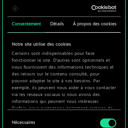
Pour l'instant, ce
n'est qu'un jeu de
Consentement
Détails
À propos des cookies
cartes partagé.
Notre site utilise des cookies
Mais cela peut être
Certains sont indispensables pour faire
tellement plus !
fonctionner le site. D'autres sont optionnels et
nous fournissent des informations techniques et
des retours sur le contenu consulté, pour
Nommer ce jeu et créer un guide
pouvoir adapter le site à vos besoins. Par
exemple, ils peuvent nous aider à vous contacter
via les réseaux sociaux si nous avons des
Modifier le jeu
informations qui peuvent vous intéresser.
Parfois, nous partageons également certains de
OU
nos cookies avec nos partenaires. Cependant,
Sélection
ces cookies optionnels ne seront appliqués
Nécessaires
du