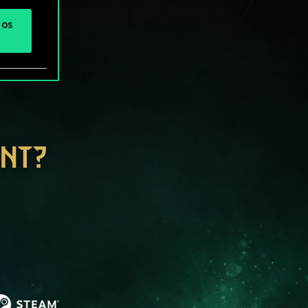
 os
ENT?