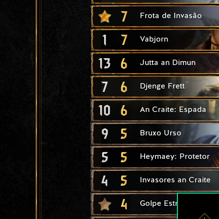
7
Frota de Invasão
1
7
Vabjorn
13
6
Jutta an Dimun
7
6
Djenge Frett
10
6
An Craite: Espada
9
5
Bruxo Urso
5
5
Heymaey: Protetor
4
5
Invasores an Craite
4
Golpe Estripador