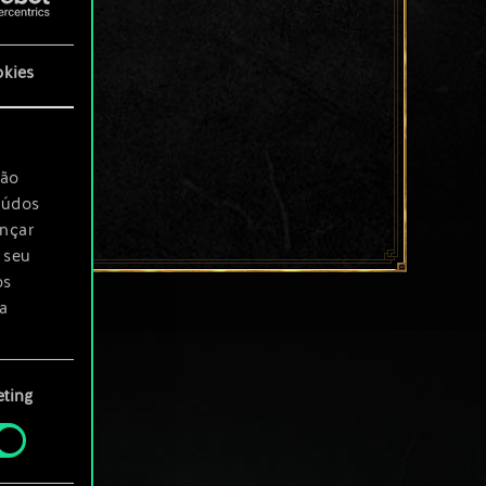
okies
são
eúdos
ançar
 seu
os
a
rá
ting