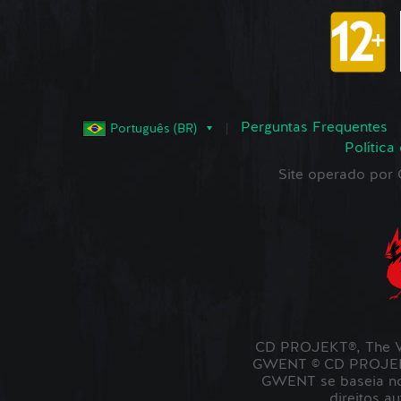
Perguntas Frequentes
Português (BR)
Política
Site operado po
CD PROJEKT®, The W
GWENT © CD PROJEKT 
GWENT se baseia no 
direitos a