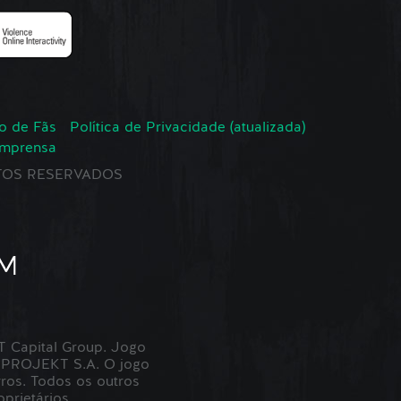
o de Fãs
Política de Privacidade (atualizada)
Imprensa
EITOS RESERVADOS
Capital Group. Jogo
 PROJEKT S.A. O jogo
ros. Todos os outros
prietários.