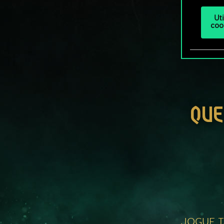
Ut
coo
QUE
JOGUE 