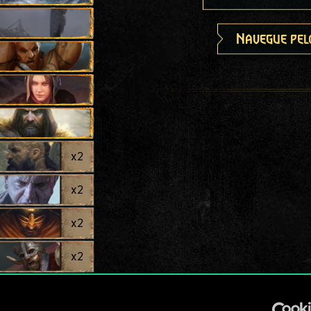
Navegue pel
x
2
x
2
x
2
x
2