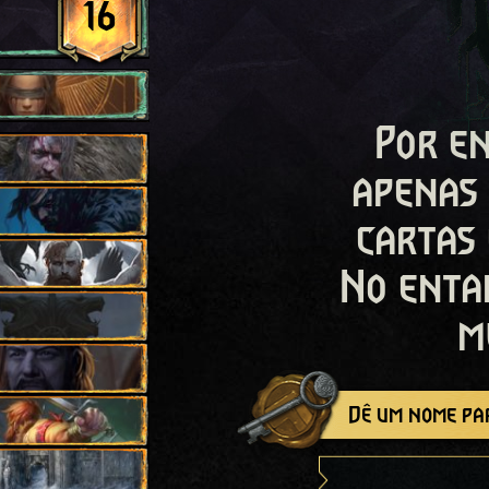
16
Por en
apenas
cartas
No enta
m
Dê um nome par