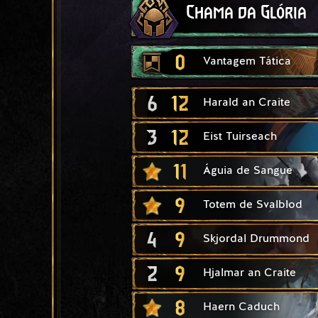
Chama da Glória
0
Vantagem Tática
6
12
Harald an Craite
3
12
Eist Tuirseach
11
Águia de Sangue
9
Totem de Svalblod
4
9
Skjordal Drummond
2
9
Hjalmar an Craite
8
Haern Caduch