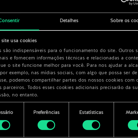
x
2
x
2
Consentir
Detalhes
Sobre os co
site usa cookies
s são indispensáveis para o funcionamento do site. Outros 
nais e fornecem informações técnicas e relacionadas a cont
que o site funcione melhor para você. Para nos ajudar a alc
 por exemplo, nas mídias sociais, com algo que possa ser de
esse, podemos compartilhar partes dos nossos cookies com 
s parceiros. Todos esses cookies adicionais precisarão da su
ssão, no entanto.
encontrará todos os detalhes sobre o uso de cookies e pode
ssário
Preferências
Estatísticas
Marke
ar as suas preferências no menu "Configurações" abaixo.
mento