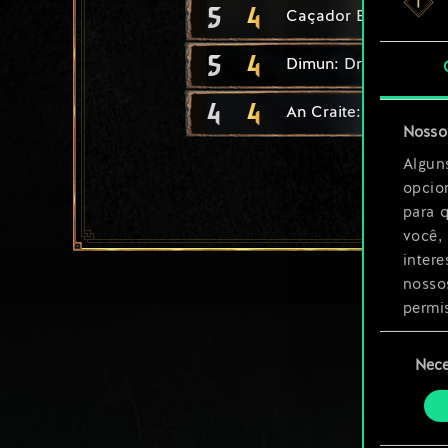
5
4
Caçador Brokvar
5
4
Dimun: Dracar leve
4
4
An Craite: Saqueador
Nosso 
Algun
opcio
para 
você,
inter
nosso
permi
Seleção
Você 
Nece
de
ajust
consenti