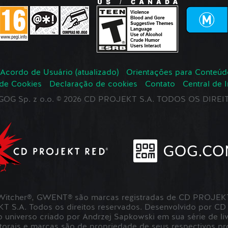
Acordo de Usuário (atualizado)
Orientações para Conteúd
 de Cookies
Declaração de cookies
Contato
Central de 
r GOG Sp. z o.o. © 2026 CD PROJEKT S.A. TODOS OS DIR
itcher®, GWENT® são marcas registradas de CD PROJEKT 
S.A. Todos os direitos reservados. Desenvolvido por CD
universo criado por Andrzej Sapkowski em sua série de liv
utorais e marcas são de propriedade de seus respectivos pro