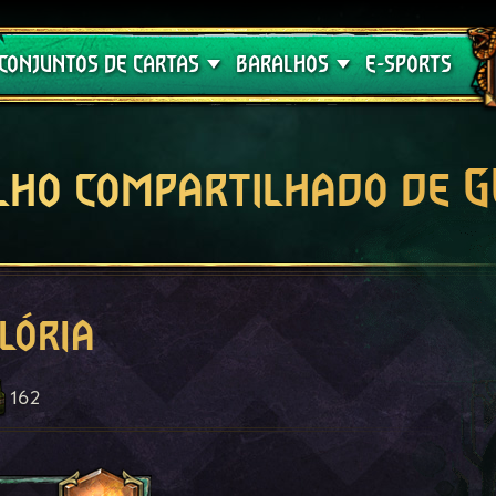
Crimson Curse
Guia de Baralhos
CONJUNTOS DE CARTAS
BARALHOS
E-SPORTS
lho compartilhado de 
lória
162