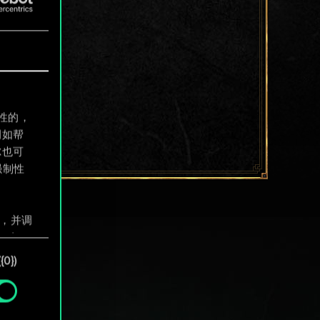
制性的，
例如帮
尔也可
强制性
息，并调
"确
0})