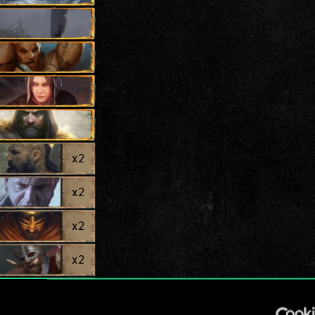
x
2
x
2
x
2
x
2