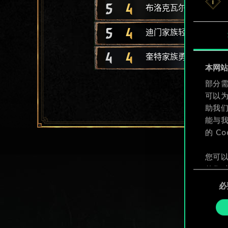
5
4
布洛克瓦尔家族猎人
5
4
迪门家族轻型长船
4
4
奎特家族勇士
本网站使
部分需
可以
助我
能与我
的 C
您可以
整您对
同
定"。
必
意
选
择