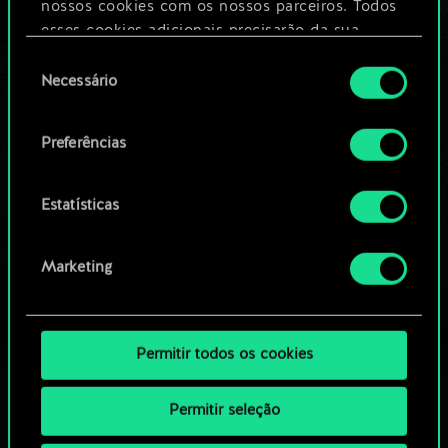
nossos cookies com os nossos parceiros. Todos
esses cookies adicionais precisarão da sua
Editar baralho
permissão, no entanto.
Seleção
Necessário
de
Você encontrará todos os detalhes sobre o uso
OU
consentimento
de cookies e poderá ajustar as suas preferências
Preferências
no menu "Configurações" abaixo.
Navegue pelos baralhos da
comunidade
Estatísticas
Marketing
Permitir todos os cookies
Permitir seleção