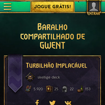
JOGUE GRÁTIS!
ENTRAR
Baralho
compartilhado de
GWENT
Turbilhão Implacável
skellige
deck
5.920
25
22
153