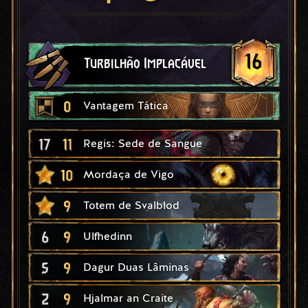
16
Turbilhão Implacável
0
Vantagem Tática
17
11
Regis: Sede de Sangue
10
Mordaça de Vigo
9
Totem de Svalblod
6
9
Ulfhedinn
5
9
Dagur Duas Lâminas
2
9
Hjalmar an Craite