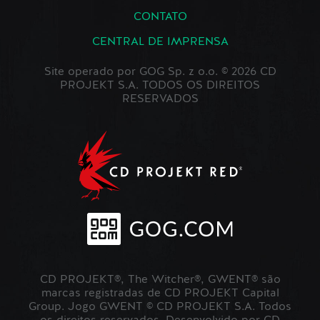
CONTATO
CENTRAL DE IMPRENSA
Site operado por GOG Sp. z o.o. © 2026 CD
PROJEKT S.A. TODOS OS DIREITOS
RESERVADOS
CD PROJEKT®, The Witcher®, GWENT® são
marcas registradas de CD PROJEKT Capital
Group. Jogo GWENT © CD PROJEKT S.A. Todos