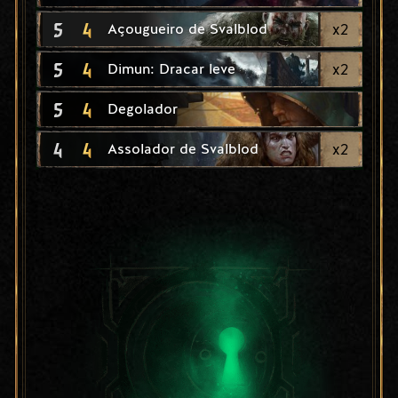
5
4
x
2
Açougueiro de Svalblod
5
4
x
2
Dimun: Dracar leve
5
4
Degolador
4
4
x
2
Assolador de Svalblod