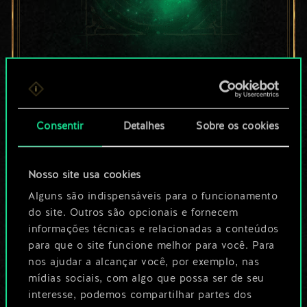
Por enquanto, isto é
apenas um conjunto
Consentir
Detalhes
Sobre os cookies
de cartas
compartilhado.
Nosso site usa cookies
No entanto, dá para
Alguns são indispensáveis para o funcionamento
do site. Outros são opcionais e fornecem
ser muito mais!
informações técnicas e relacionadas a conteúdos
para que o site funcione melhor para você. Para
nos ajudar a alcançar você, por exemplo, nas
Dê um nome para este baralho e crie
mídias sociais, com algo que possa ser de seu
interesse, podemos compartilhar partes dos
um guia