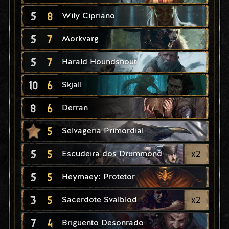
5
8
Wily Cipriano
5
7
Morkvarg
5
7
Harald Houndsnout
10
6
Skjall
8
6
Derran
5
Selvageria Primordial
5
5
x
2
Escudeira dos Drummond
5
5
Heymaey: Protetor
3
5
x
2
Sacerdote Svalblod
7
4
Briguento Desonrado