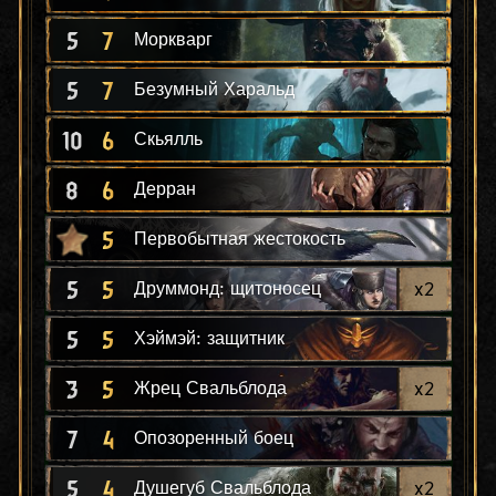
5
7
Моркварг
5
7
Безумный Харальд
10
6
Скьялль
8
6
Дерран
5
Первобытная жестокость
5
5
x
2
Друммонд: щитоносец
5
5
Хэймэй: защитник
3
5
x
2
Жрец Свальблода
7
4
Опозоренный боец
5
4
x
2
Душегуб Свальблода