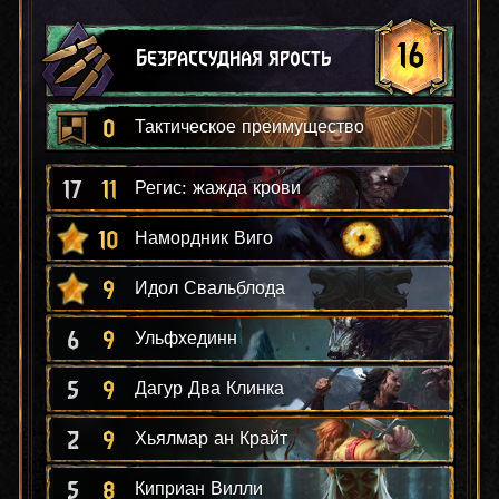
16
Безрассудная ярость
0
Тактическое преимущество
17
11
Регис: жажда крови
10
Намордник Виго
9
Идол Свальблода
6
9
Ульфхединн
5
9
Дагур Два Клинка
2
9
Хьялмар ан Крайт
5
8
Киприан Вилли