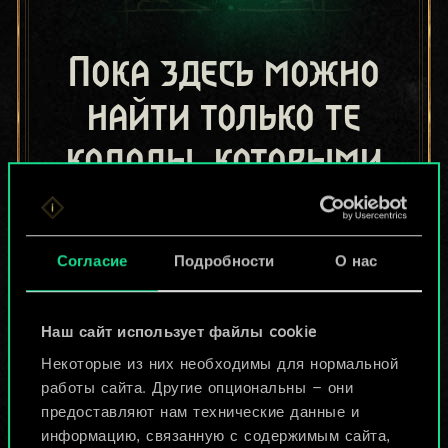
Пока здесь можно
найти только те
колоды, которыми
поделились другие
игроки.
Согласие
Подробности
О нас
Но их может быть
больше!
Наш сайт использует файлы cookie
Некоторые из них необходимы для нормальной
работы сайта. Другие опциональны — они
Назвать колоду и описать её
предоставляют нам технические данные и
информацию, связанную с содержимым сайта,