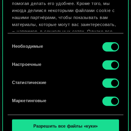
помогая делать его удобнее. Кроме того, мы
Изменить колоду
иногда делимся некоторыми файлами cookie с
нашими партнёрами, чтобы показывать вам
ИЛИ
материалы, которые могут вас заинтересовать,
— например, в социальных сетях. Однако все
опциональные файлы cookie требуют вашего
Выбор
Просмотреть колоды
разрешения.
Необходимые
согласия
Найти подробную информацию о том, как мы
Настроечные
используем ваши файлы cookie, и изменить
связанные с ними параметры можно в меню
«Настройки» ниже.
Статистические
Маркетинговые
Разрешить все файлы «куки»