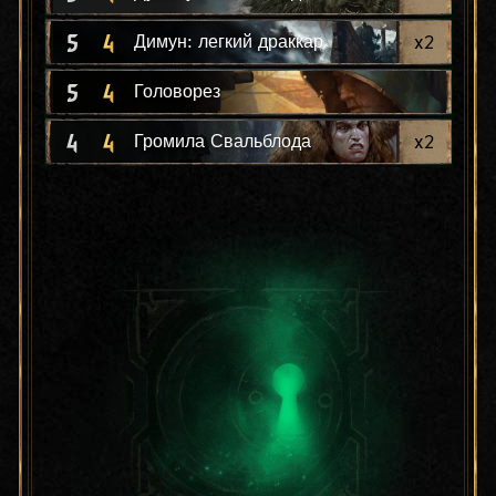
5
4
x
2
Димун: легкий драккар
5
4
Головорез
4
4
x
2
Громила Свальблода