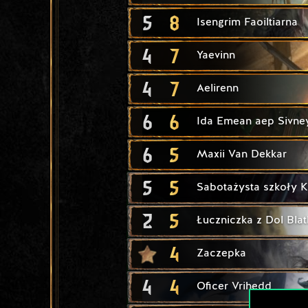
5
8
Isengrim Faoiltiarna
4
7
Yaevinn
4
7
Aelirenn
6
6
Ida Emean aep Sivne
6
5
Maxii Van Dekkar
5
5
Sabotażysta szkoły K
2
5
Łuczniczka z Dol Bla
4
Zaczepka
4
4
Oficer Vrihedd