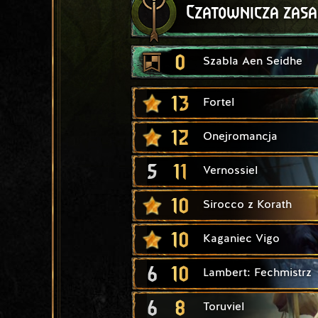
Czatownicza zas
0
Szabla Aen Seidhe
13
Fortel
12
Onejromancja
5
11
Vernossiel
10
Sirocco z Korath
10
Kaganiec Vigo
6
10
Lambert: Fechmistrz
6
8
Toruviel