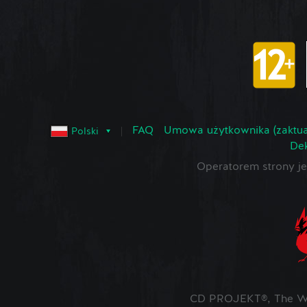
FAQ
Umowa użytkownika (zaktua
Polski
Dek
Operatorem strony 
CD PROJEKT®, The Wit