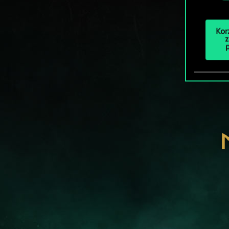
Kor
z