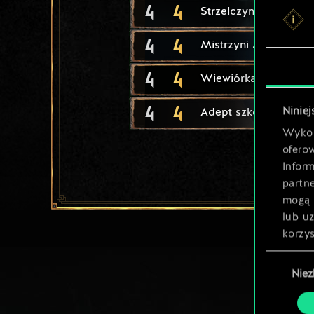
4
4
Strzelczyni z Dol Bla
4
4
Mistrzyni Miecza
4
4
Wiewiórka
4
4
Niniej
Adept szkoły Kota
Wykor
ofero
Inform
partn
mogą 
lub u
korzys
Wybór
Nie
zgody