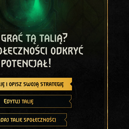
 grać tą talią?
ołeczności odkryć
 potencjał!
ię i opisz swoją strategię
Edytuj talię
daj talie społeczności