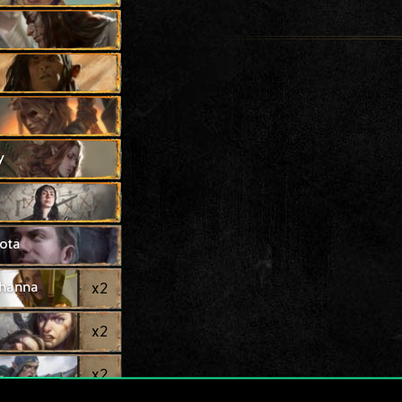
y
ota
thanna
x
2
x
2
x
2