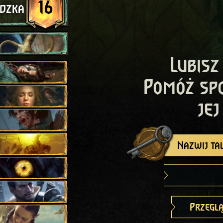
16
adzka
Lubisz
Pomóż sp
jej
Nazwij tal
Przeglą