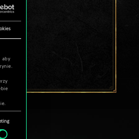
okies
, aby
rynie.
erzy
ebie
ie.
ting