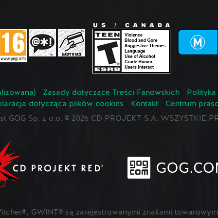
lizowana)
Zasady dotyczące Treści Fanowskich
Polityka
laracja dotycząca plików cookies
Kontakt
Centrum pras
jest GOG Sp. z o.o. © 2026 CD PROJEKT S.A. WSZYSTKI
cher®, GWINT® są zarejestrowanymi znakami towarowymi