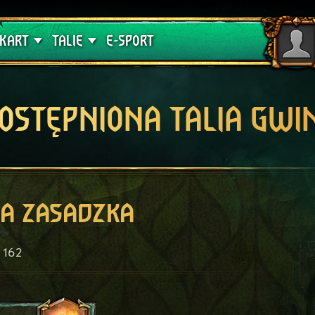
lątwa
Poradniki
KART
TALIE
E-SPORT
OSTĘPNIONA TALIA GWI
a zasadzka
162