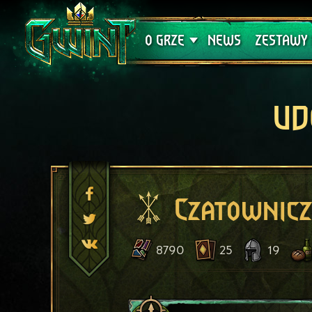
Wsparcie techniczne
Krwawa K
O GRZE
NEWS
ZESTAWY 
UD
Czatownicz
8790
25
19