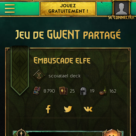
JOUEZ
GRATUITEMENT !
SE CONNECTER
Jeu de GWENT partagé
Embuscade elfe
scoiatael
deck
8 790
25
19
162