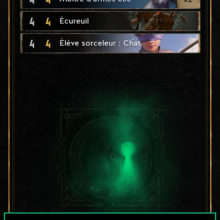
4
4
Écureuil
4
4
Élève sorceleur : Chat