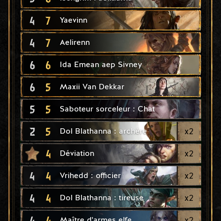
4
7
Yaevinn
4
7
Aelirenn
6
6
Ida Emean aep Sivney
6
5
Maxii Van Dekkar
5
5
Saboteur sorceleur : Chat
2
5
x
2
Dol Blathanna : archère
4
x
2
Déviation
4
4
x
2
Vrihedd : officier
4
4
x
2
Dol Blathanna : tireuse
4
4
x
2
Maître d'armes elfe