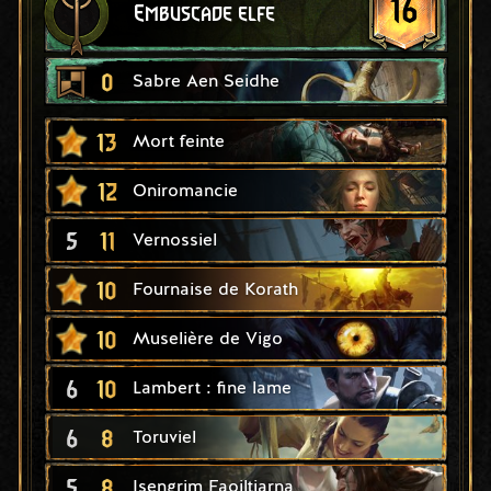
16
Embuscade elfe
0
Sabre Aen Seidhe
13
Mort feinte
12
Oniromancie
5
11
Vernossiel
10
Fournaise de Korath
10
Muselière de Vigo
6
10
Lambert : fine lame
6
8
Toruviel
5
8
Isengrim Faoiltiarna