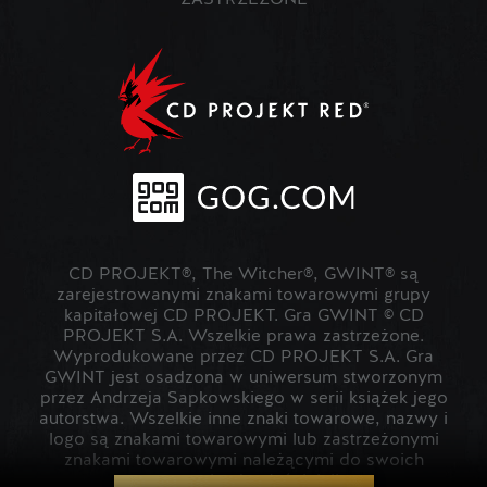
ZASTRZEŻONE
CD PROJEKT®, The Witcher®, GWINT® są
zarejestrowanymi znakami towarowymi grupy
kapitałowej CD PROJEKT. Gra GWINT © CD
PROJEKT S.A. Wszelkie prawa zastrzeżone.
Wyprodukowane przez CD PROJEKT S.A. Gra
GWINT jest osadzona w uniwersum stworzonym
przez Andrzeja Sapkowskiego w serii książek jego
autorstwa. Wszelkie inne znaki towarowe, nazwy i
logo są znakami towarowymi lub zastrzeżonymi
znakami towarowymi należącymi do swoich
prawowitych właścicieli.