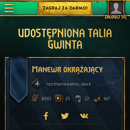
ZAGRAJ ZA DARMO!
ZALOGUJ SIĘ
UDOSTĘPNIONA TALIA
GWINTA
Manewr okrążający
northernrealms
deck
8310
25
22
167