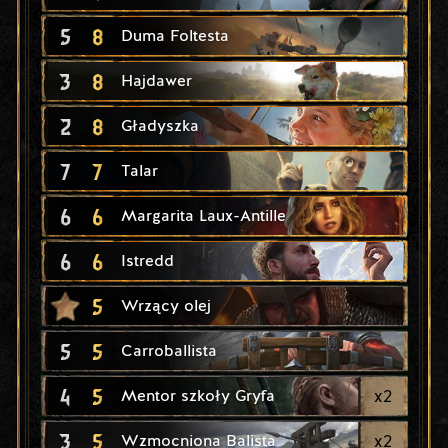
5
8
Duma Foltesta
3
8
Hajdawer
2
8
Gładyszka
7
7
Talar
6
6
Margarita Laux-Antille
6
6
Istredd
5
Wrzący olej
5
5
Carroballista
4
5
x
2
Mentor szkoły Gryfa
3
5
x
2
Wzmocniona Balista