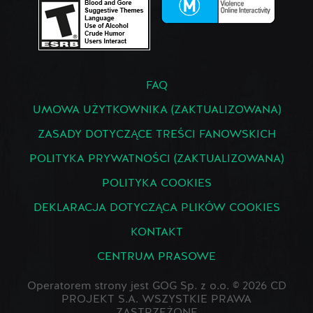
FAQ
UMOWA UŻYTKOWNIKA (ZAKTUALIZOWANA)
ZASADY DOTYCZĄCE TREŚCI FANOWSKICH
POLITYKA PRYWATNOŚCI (ZAKTUALIZOWANA)
POLITYKA COOKIES
DEKLARACJA DOTYCZĄCA PLIKÓW COOKIES
KONTAKT
CENTRUM PRASOWE
Operatorem strony jest GOG Sp. z o.o. © 2026 CD
PROJEKT S.A. WSZYSTKIE PRAWA