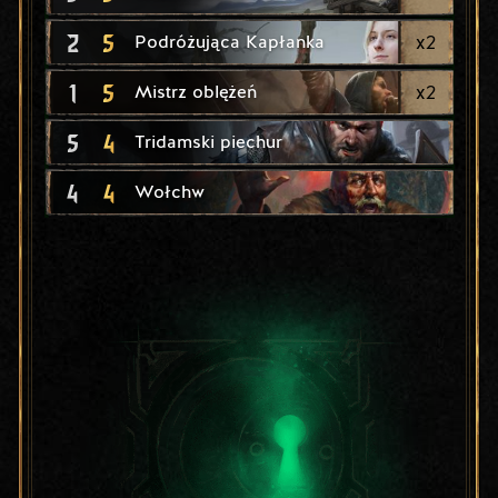
2
5
x
2
Podróżująca Kapłanka
1
5
x
2
Mistrz oblężeń
5
4
Tridamski piechur
4
4
Wołchw