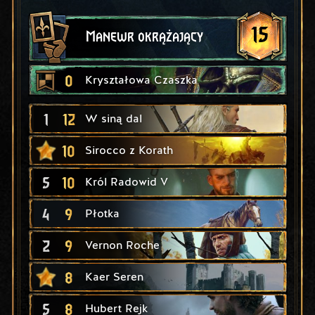
15
Manewr okrążający
0
Kryształowa Czaszka
1
12
W siną dal
10
Sirocco z Korath
5
10
Król Radowid V
4
9
Płotka
2
9
Vernon Roche
8
Kaer Seren
5
8
Hubert Rejk