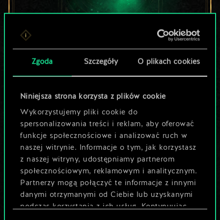
Lubisz grać tą talią?
Zgoda
Szczegóły
O plikach cookies
Pomóż społeczności
odkryć jej
Niniejsza strona korzysta z plików cookie
Wykorzystujemy pliki cookie do
potencjał!
spersonalizowania treści i reklam, aby oferować
funkcje społecznościowe i analizować ruch w
naszej witrynie. Informacje o tym, jak korzystasz
Nazwij talię i opisz swoją strategię
z naszej witryny, udostępniamy partnerom
społecznościowym, reklamowym i analitycznym.
Partnerzy mogą połączyć te informacje z innymi
Edytuj talię
danymi otrzymanymi od Ciebie lub uzyskanymi
podczas korzystania z ich usług. Kontynuując
LUB
korzystanie z naszej witryny, zgadasz się na