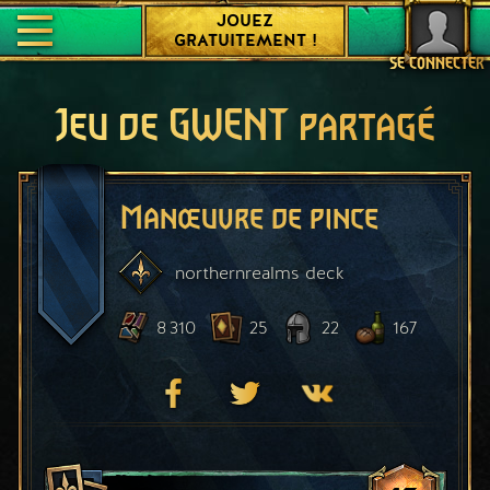
JOUEZ
GRATUITEMENT !
SE CONNECTER
Jeu de GWENT partagé
Manœuvre de pince
northernrealms
deck
8 310
25
22
167