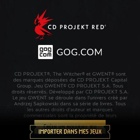
CD PROJEKT®, The Witcher® et GWENT® sont
des marques déposées de CD PROJEKT Capital
Group. Jeu GWENT© CD PROJEKT S.A. Tous
droits réservés. Développé par CD PROJEKT S.A.
Le jeu GWENT se déroule dans l'univers créé par
Andrzej Sapkowski dans sa série de livres. Tous
les autres droits d'auteur et marques
commerciales sont la propriété de leurs
propriétaires respectifs.
Créer un nouveau jeu
IMPORTER DANS MES JEUX