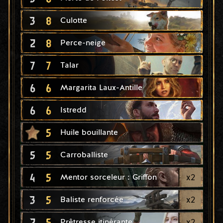
3
8
Culotte
2
8
Perce-neige
7
7
Talar
6
6
Margarita Laux-Antille
6
6
Istredd
5
Huile bouillante
5
5
Carroballiste
4
5
x
2
Mentor sorceleur : Griffon
3
5
x
2
Baliste renforcée
2
5
x
2
Prêtresse itinérante