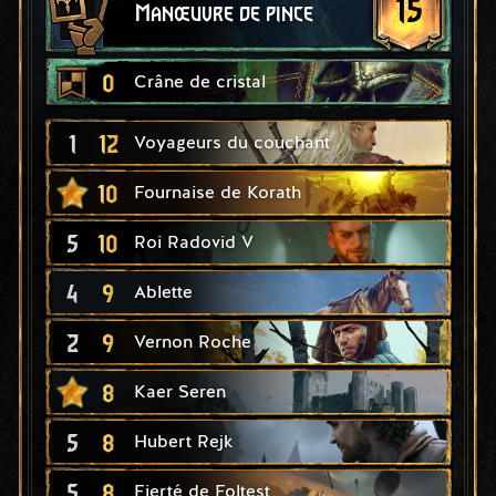
15
Manœuvre de pince
0
Crâne de cristal
1
12
Voyageurs du couchant
10
Fournaise de Korath
5
10
Roi Radovid V
4
9
Ablette
2
9
Vernon Roche
8
Kaer Seren
5
8
Hubert Rejk
5
8
Fierté de Foltest