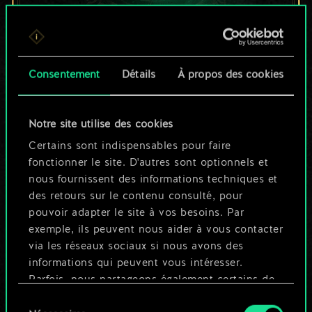
Pour l'instant, ce
Consentement
Détails
À propos des cookies
n'est qu'un jeu de
cartes partagé.
Notre site utilise des cookies
Mais cela peut être
Certains sont indispensables pour faire
fonctionner le site. D'autres sont optionnels et
tellement plus !
nous fournissent des informations techniques et
des retours sur le contenu consulté, pour
pouvoir adapter le site à vos besoins. Par
Nommer ce jeu et créer un guide
exemple, ils peuvent nous aider à vous contacter
via les réseaux sociaux si nous avons des
informations qui peuvent vous intéresser.
Modifier le jeu
Parfois, nous partageons également certains de
nos cookies avec nos partenaires. Cependant,
Sélection