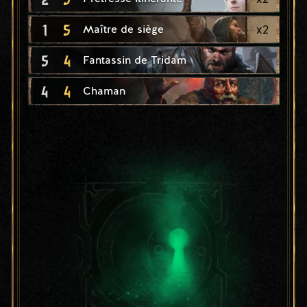
1
5
x
2
Maître de siège
5
4
Fantassin de Tridam
4
4
Chaman